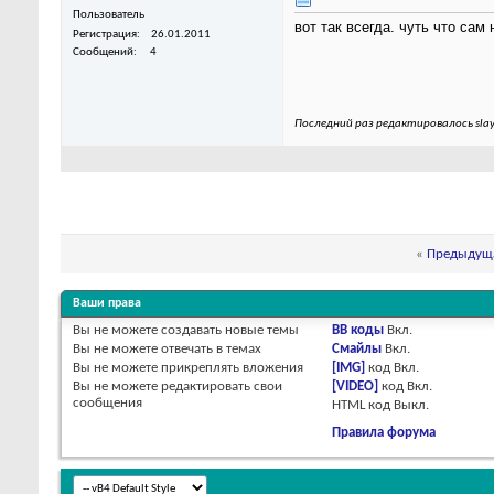
Пользователь
вот так всегда. чуть что сам
Регистрация
26.01.2011
Сообщений
4
Последний раз редактировалось slay
«
Предыдуща
Ваши права
Вы
не можете
создавать новые темы
BB коды
Вкл.
Вы
не можете
отвечать в темах
Смайлы
Вкл.
Вы
не можете
прикреплять вложения
[IMG]
код
Вкл.
Вы
не можете
редактировать свои
[VIDEO]
код
Вкл.
сообщения
HTML код
Выкл.
Правила форума