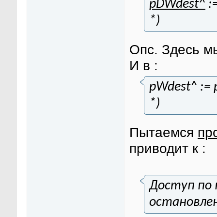
pDWdest^
:
*)
Опс. Здесь м
И в :
pWdest^ := 
*)
Пытаемся
про
приводит к :
Доступ по 
остановле