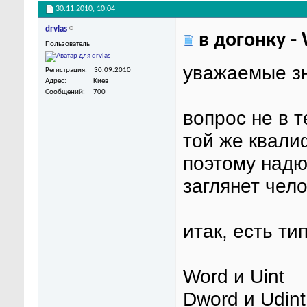
30.11.2010,
10:04
drvlas
в догонку - 
Пользователь
уважаемые зн
Регистрация
30.09.2010
Адрес
Киев
Сообщений
700
вопрос не в т
той же квали
поэтому надю
заглянет чел
итак, есть т
Word и Uint
Dword и Udint