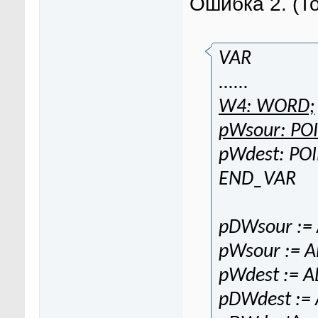
Ошибка 2. (Т
VAR
......
W4: WORD;
pWsour: PO
pWdest: PO
END_VAR
pDWsour := 
pWsour := 
pWdest := A
pDWdest :=