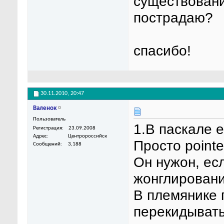
существовании
пострадаю?
спасибо!
30.11.2010,
20:47
Валенок
Пользователь
1.В паскале 
Регистрация
23.09.2008
Адрес
Центророссийск
Просто pointe
Сообщений
3,188
Он нужон, ес
жонглировани
В племянике 
перекидывать