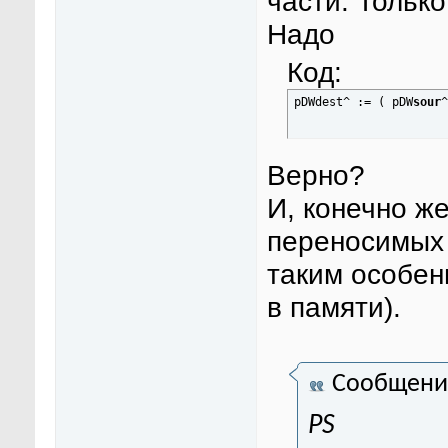
части. Тольк
Надо
Код:
pDWdest^ := ( pDW
sour
^
Верно?
И, конечно же
переносимых 
таким особен
в памяти).
Сообщени
PS