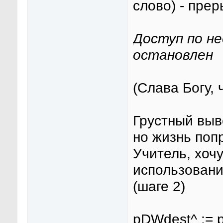
слово) - пре
Доступ по н
остановлен
(Слава Богу, 
Грустный выв
но жизнь поп
Учитель, хочу
использовани
(шаге 2)
pDWdest^ := p