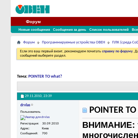
Форум
Новые сообщения
Сообщения за день
Список пользователей
Все
Форум
Программируемые устройства ОВЕН
ПЛК (среда CoD
Если это ваш первый визит, рекомендуем почитать
справку по форуму
. 
сообщений выберите раздел.
Тема:
POINTER TO what?
29.11.2010,
23:39
drvlas
POINTER TO
Пользователь
ВНИМАНИЕ: т
Регистрация
30.09.2010
Адрес
Киев
многочисле
Сообщений
700