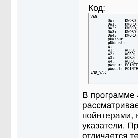
Код:
VAR

	DW:	DWORD := 16#10104;

	DW1:	DWORD;

	DW2:	DWORD;

	DW3:	DWORD;

	DW4:	DWORD;

	pDWsour:	POINTER TO DWORD;

	pDWdest:	POINTER TO DWORD;

	W:	 	WORD := 16#102;

	W1:	WORD;

	W2:	WORD;

	W3:	WORD;

	W4:	WORD;

	pWsour:	POINTER TO WORD;

	pWdest:	POINTER TO WORD;

END_VAR
В программе 
рассматривае
пойнтерами, 
указатели. П
отличается т