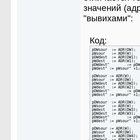
значений (ад
"вывихами":
Код:
pDWsour	 := ADR(DW);		(* Source is right *)

pWsour	 := ADR(W);

pDWdest	 := ADR(DW1);		(* Destin is right *)

pWdest	 := ADR(W1);

pDWdest^	:= pDWsour^ +1;	(* DW <= DW *)

pWdest^	:= pWsour^ +1; 	(* W <= W *)

pDWsour	:= ADR(W);		(* Source is wrong *)

pWsour 	:= ADR(DW);

pDWdest	 := ADR(DW2);		(* Destin is right *)

pWdest	 := ADR(W2);

pDWdest^	:= pDWsour^ +1;	(* DW <= W, fetch throu pDW *)

pWdest^	:= pWsour^ +1; 	(* W <= DW, fetch throu pW *)

pDWsour	 := ADR(DW);		(* Source is right *)

pWsour	 := ADR(W);

pWdest	 := ADR(DW3);		(* Destin is wrong *)

pDWdest	 := ADR(W3);

pDWdest^	:= pDWsour^ +1;	(* W <= DW, written throu pDW *)

pWdest^	:= pWsour^ +1; 	(* DW <= W, written throu pW *)

pDWsour	:= ADR(W);		(* Source is wrong *)

pWsour 	:= ADR(DW);

pWdest	 := ADR(DW4);		(* Destin is wrong *)

pDWdest	 := ADR(W4);
