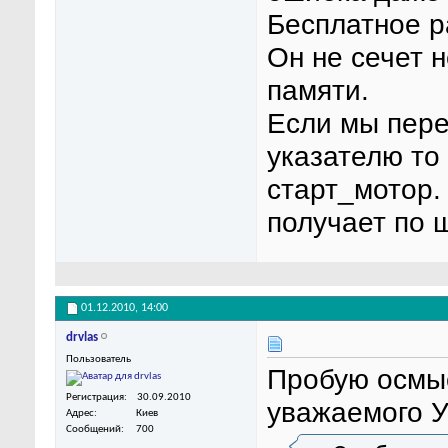
Бесплатное ра
Он не сечет 
памяти.
Если мы пере
указателю то
старт_мотор.
получает по 
01.12.2010,
14:00
drvlas
Пользователь
Пробую осмы
Регистрация
30.09.2010
уважаемого У
Адрес
Киев
Сообщений
700