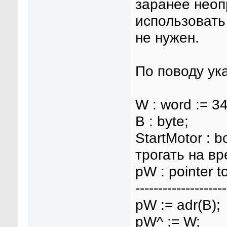
заранее нео
использовать 
не нужен.
По поводу ука
W : word := 3
B : byte;
StartMotor : 
трогать на вр
pW : pointer t
--------------------
pW := adr(B);
pW^ := W;