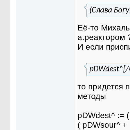
(Слава Бог
Её-то Михалы
а.реактором 
И если присп
pDWdest^[/
то придется 
методы
pDWdest^ := 
( pDWsour^ + 