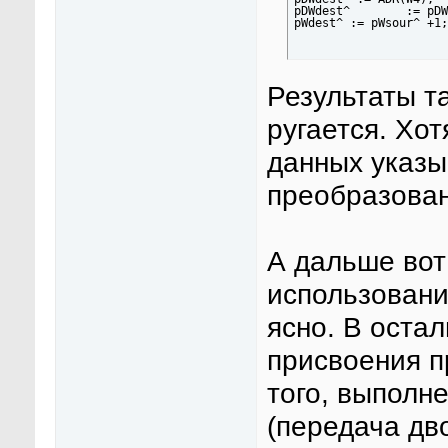
pDWdest^	:= pDWsour^ +1;	(* W <= W  throu pDW *)

Результаты т
ругается. Хот
данных указы
преобразован
А дальше вот
использовани
ясно. В оста
присвоения п
того, выполн
(передача дв