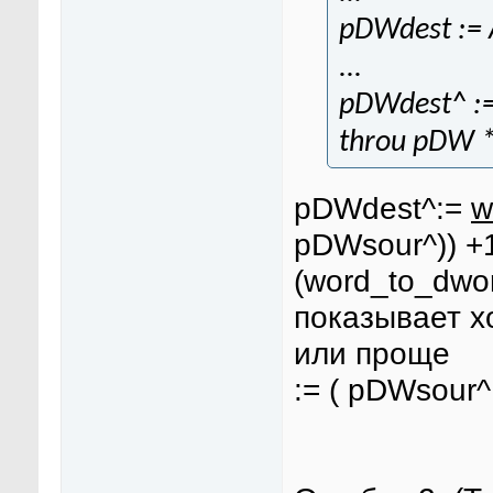
pDWdest := A
...
pDWdest^ :=
throu pDW *
pDWdest^:=
w
pDWsour^)) +
(word_to_dwo
показывает х
или проще
:= ( pDWsour^