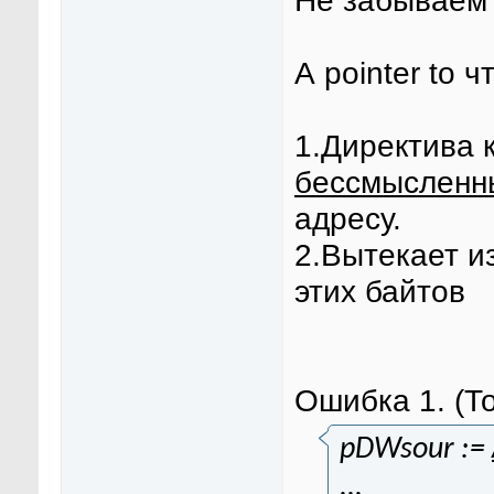
Не забываем ч
А pointer to чт
1.Директива 
бессмысленн
адресу.
2.Вытекает и
этих байтов
Ошибка 1. (Т
pDWsour :=
...