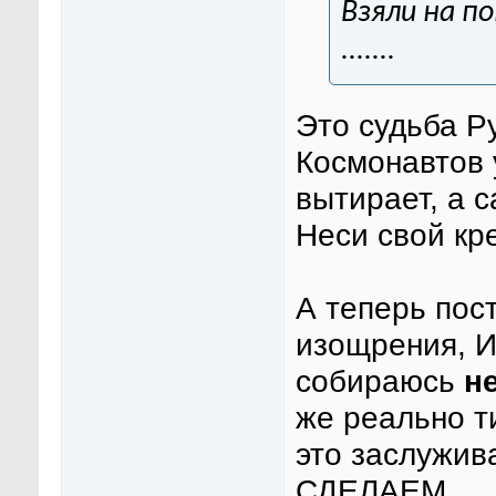
Взяли на п
.......
Это судьба Р
Космонавтов 
вытирает, а 
Неси свой кр
А теперь пос
изощрения, И
собираюсь
н
же реально т
это заслужив
СДЕЛАЕМ...