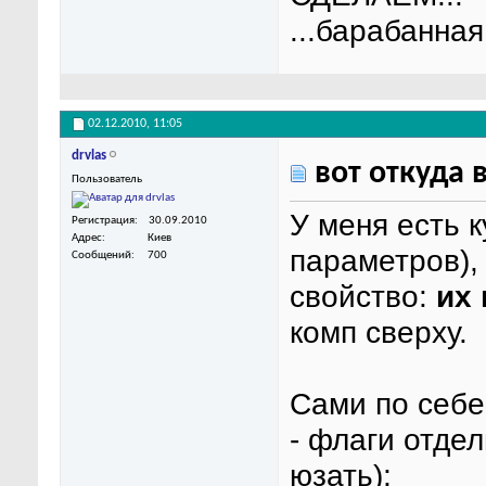
...барабанная
02.12.2010,
11:05
drvlas
вот откуда 
Пользователь
У меня есть 
Регистрация
30.09.2010
Адрес
Киев
параметров),
Сообщений
700
свойство:
их
комп сверху.
Сами по себе
- флаги отде
юзать);