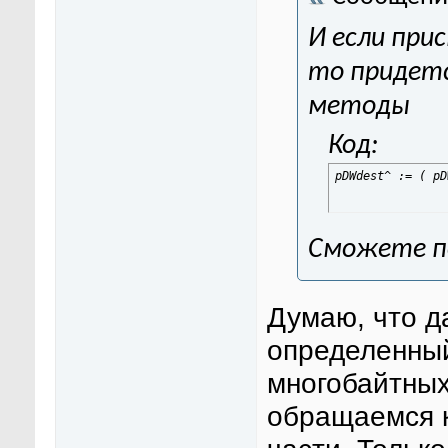
И если прис
то придет
методы
Код:
pDWdest^ := ( pD
Сможете по
Думаю, что д
определенны
многобайтных
обращаемся к