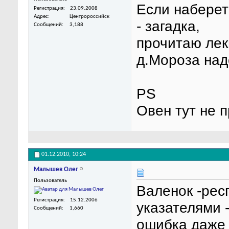
Если наберетс
Регистрация
23.09.2008
Адрес
Центророссийск
- загадка,
Сообщений
3,188
прочитаю лек
д.Мороза над
PS
Овен тут не 
01.12.2010,
10:24
Малышев Олег
Пользователь
Валенок -рес
Регистрация
15.12.2006
указателями -
Сообщений
1,660
ошибка даже 