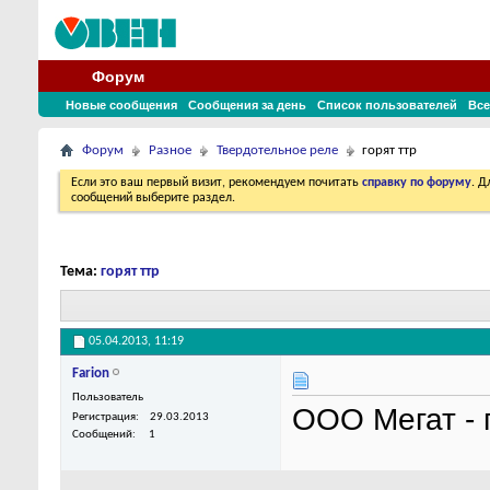
Форум
Новые сообщения
Сообщения за день
Список пользователей
Все
Форум
Разное
Твердотельное реле
горят ттр
Если это ваш первый визит, рекомендуем почитать
справку по форуму
. 
сообщений выберите раздел.
Тема:
горят ттр
05.04.2013,
11:19
Farion
Пользователь
ООО Мегат - 
Регистрация
29.03.2013
Сообщений
1