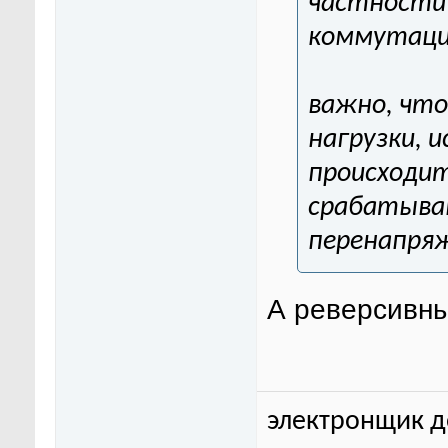
частности 
коммутаци
важно, чт
нагрузки, 
происходит
срабатыван
перенапряж
А реверсивны
электронщик до