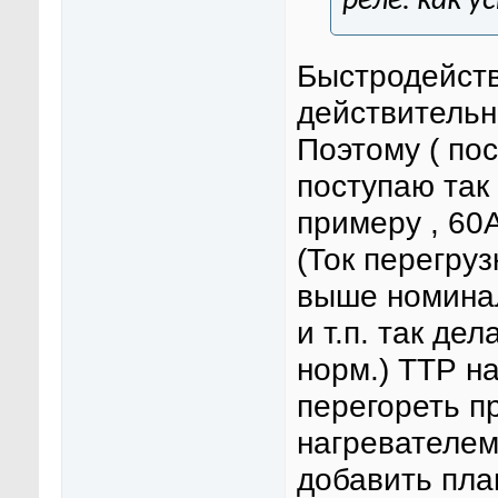
реле. как 
Быстродейст
действительн
Поэтому ( по
поступаю так 
примеру , 60
(Ток перегру
выше номинал
и т.п. так де
норм.) ТТР н
перегореть п
нагревателем
добавить пла