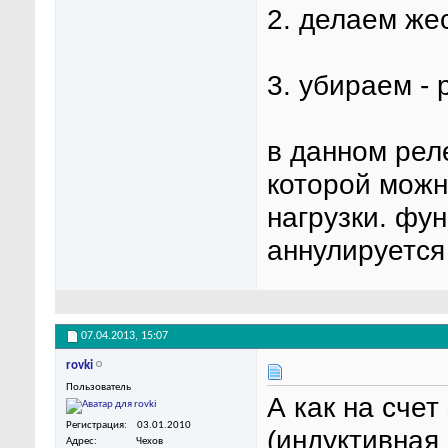
2. делаем же
3. убираем -
в данном рел
которой можн
нагрузки. фу
аннулируется
07.04.2013,
15:07
rovki
Пользователь
А как на сче
Регистрация
03.01.2010
(индуктивная 
Адрес
Чехов