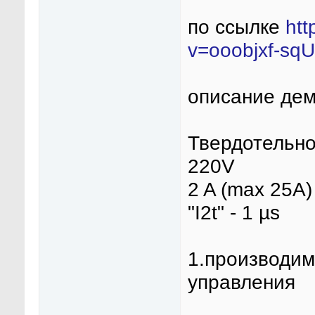
по ссылке
htt
v=ooobjxf-sqU
описание де
Твердотельн
220V
2 A (max 25A)
"I2t" - 1 µs
1.производим
управления