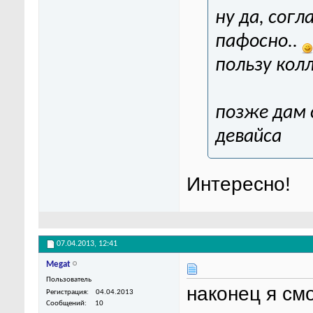
ну да, согл
пафосно..
пользу кол
позже дам 
девайса
Интересно!
07.04.2013,
12:41
Megat
Пользователь
наконец я см
Регистрация
04.04.2013
Сообщений
10