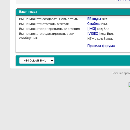
Ваши права
Вы
не можете
создавать новые темы
BB коды
Вкл.
Вы
не можете
отвечать в темах
Смайлы
Вкл.
Вы
не можете
прикреплять вложения
[IMG]
код
Вкл.
Вы
не можете
редактировать свои
[VIDEO]
код
Вкл.
сообщения
HTML код
Выкл.
Правила форума
Текущее вре