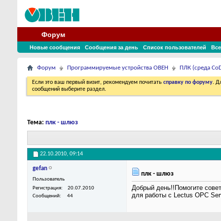
Форум
Новые сообщения
Сообщения за день
Список пользователей
Все
Форум
Программируемые устройства ОВЕН
ПЛК (среда CoD
Если это ваш первый визит, рекомендуем почитать
справку по форуму
. 
сообщений выберите раздел.
Тема:
плк - шлюз
22.10.2010,
09:14
gefan
плк - шлюз
Пользователь
Добрый день!!Помогите сове
Регистрация
20.07.2010
для работы с Lectus OPC Ser
Сообщений
44