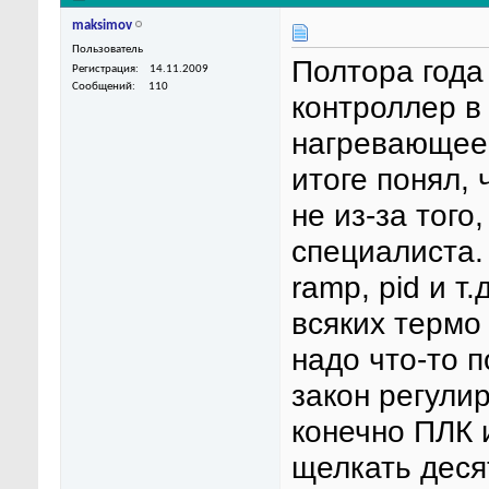
maksimov
Пользователь
Полтора года
Регистрация
14.11.2009
Сообщений
110
контроллер в
нагревающее 
итоге понял, 
не из-за того
специалиста. 
ramp, pid и т
всяких термо
надо что-то 
закон регулир
конечно ПЛК 
щелкать деся