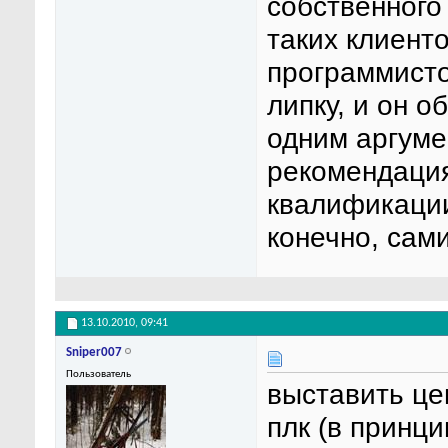
собственного
таких клиенто
программисто
липку, и он 
одним аргуме
рекомендация
квалификации
конечно, сам
13.10.2010,
09:41
Sniper007
Пользователь
выставить це
плк (в принци