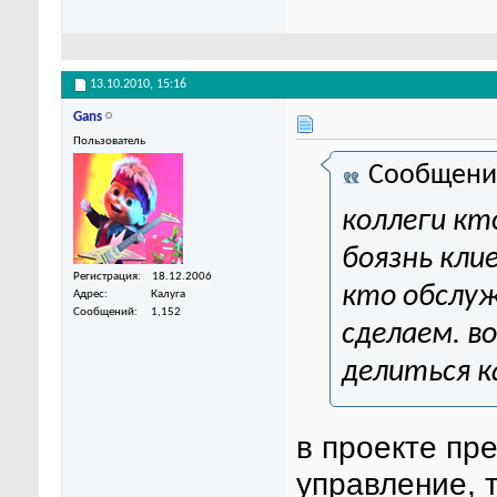
13.10.2010,
15:16
Gans
Пользователь
Сообщени
коллеги кт
боязнь кли
Регистрация
18.12.2006
кто обслуж
Адрес
Калуга
Сообщений
1,152
сделаем. в
делиться к
в проекте пр
управление, т