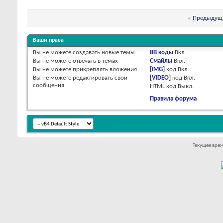
«
Предыдуща
Ваши права
Вы
не можете
создавать новые темы
BB коды
Вкл.
Вы
не можете
отвечать в темах
Смайлы
Вкл.
Вы
не можете
прикреплять вложения
[IMG]
код
Вкл.
Вы
не можете
редактировать свои
[VIDEO]
код
Вкл.
сообщения
HTML код
Выкл.
Правила форума
Текущее вре