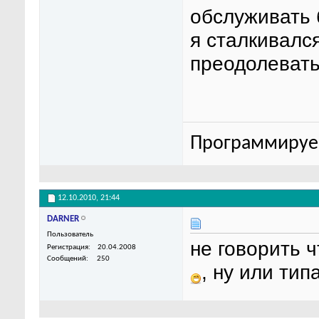
обслуживать 
я сталкивался
преодолевать
Программируем
12.10.2010,
21:44
DARNER
Пользователь
не говорить ч
Регистрация
20.04.2008
Сообщений
250
, ну или типа