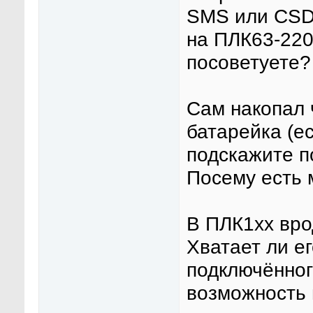
SMS или CSD)
на ПЛК63-22
посоветуете?
Сам накопал 
батарейка (ес
подскажите п
Посему есть 
В ПЛК1хх вро
Хватает ли е
подключённог
возможность 