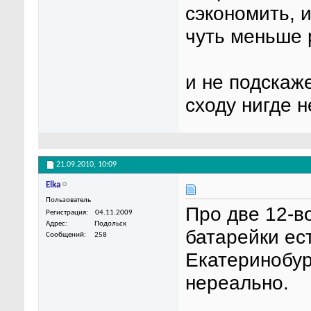
сэкономить, 
чуть меньше 
и не подскаже
сходу нигде н
21.09.2010,
10:09
Elka
Пользователь
Про две 12-в
Регистрация
04.11.2009
Адрес
Подольск
батарейки ес
Сообщений
258
Екатеринобур
нереально.