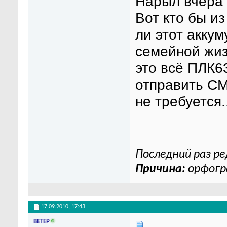
Нарыл вчера
Вот кто бы и
ли этот акку
семейной жиз
это всё ПЛК6
отправить СМ
не требуется.
Последний раз ре
Причина:
орфогр
17.09.2010,
17:43
BETEP