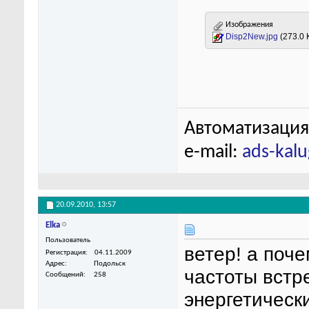
Изображения
Disp2New.jpg
(273.0 
Автоматизация
e-mail:
ads-kal
20.09.2010,
13:57
Elka
Пользователь
ветер! а поче
Регистрация
04.11.2009
Адрес
Подольск
частоты встр
Сообщений
258
энергетическ