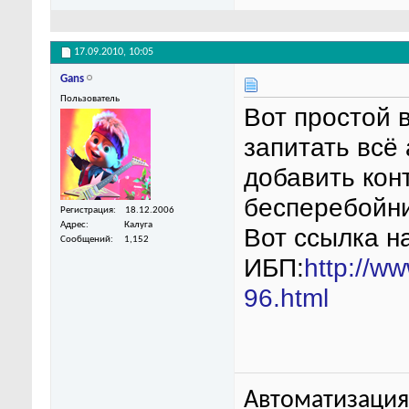
17.09.2010,
10:05
Gans
Пользователь
Вот простой 
запитать всё
добавить кон
бесперебойни
Регистрация
18.12.2006
Адрес
Калуга
Вот ссылка н
Сообщений
1,152
ИБП:
http://ww
96.html
Автоматизация