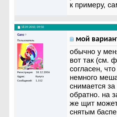
к примеру, с
18.09.2010,
09:50
Gans
мой вариант
Пользователь
обычно у мен
вот так (см. 
согласен, что
Регистрация
18.12.2006
немного меша
Адрес
Калуга
Сообщений
1,152
снимается за 
обратно. на з
же щит может
снятым баспе