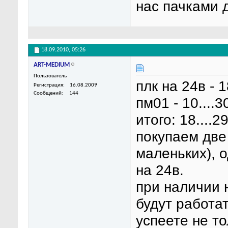
нас пачками д
18.09.2010,
05:26
ART-MEDIUM
Пользователь
плк на 24в - 18
Регистрация
16.08.2009
Сообщений
144
пм01 - 10....3
итого: 18....29
покупаем две
маленьких), 
на 24в.
при наличии 
будут работат
успеете не то