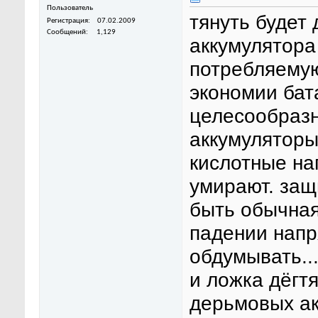
Пользователь
тянуть будет 
Регистрация
07.02.2009
Сообщений
1,129
аккумулятора
потребляемую
экономии бат
целесообразн
аккумуляторы
кислотные на
умирают. защ
быть обычная
падении напр
обдумывать..
и ложка дёгтя
дерьмовых ак