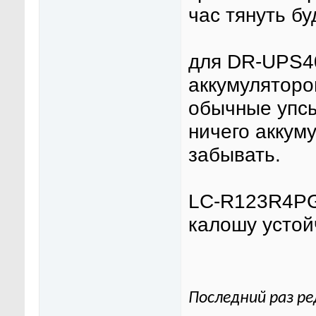
час тянуть бу
для DR-UPS4
аккумуляторов
обычные упсы
ничего аккум
забывать.
LC-R123R4PG 
калошу устой
Последний раз ре