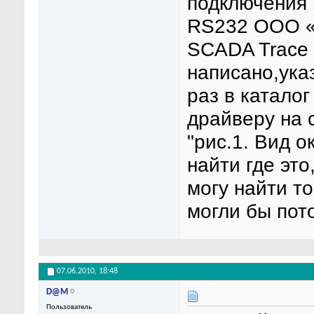
подключения
RS232 ООО «
SCADA Trace 
написано,ука
раз в каталог
драйверу на 
"рис.1. Вид о
найти где это
могу найти то
могли бы пото
07.06.2010,
18:48
D@M
Пользователь