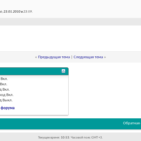
i; 23.01.2010 в
23:59
.
«
Предыдущая тема
|
Следующая тема
»
Вкл.
Вкл.
д
Вкл.
код
Вкл.
од
Выкл.
 форума
Обратная 
Текущее время:
10:53
. Часовой пояс GMT +3.