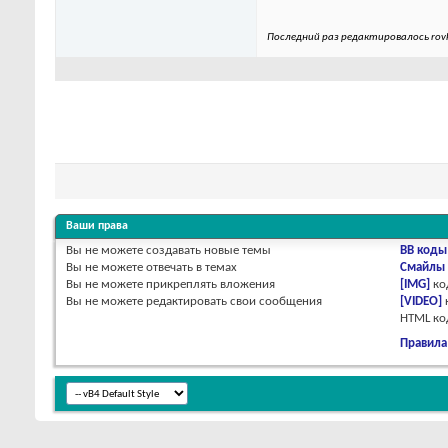
Последний раз редактировалось rovk
Ваши права
Вы
не можете
создавать новые темы
BB коды
Вы
не можете
отвечать в темах
Смайлы
Вы
не можете
прикреплять вложения
[IMG]
ко
Вы
не можете
редактировать свои сообщения
[VIDEO]
HTML к
Правила