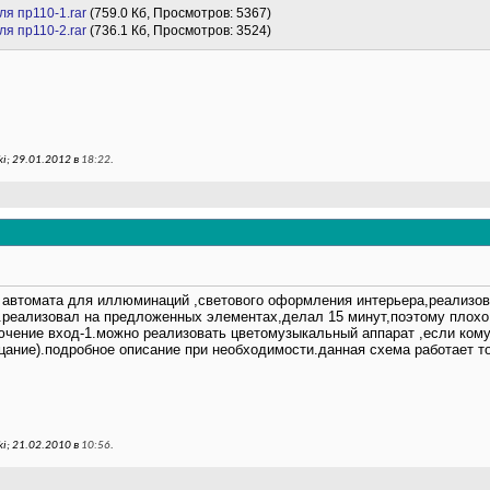
мм для пр110-1.rar
(759.0 Кб, Просмотров: 5367)
примеры программ для пр110-2.rar
(736.1 Кб, Просмотров: 3524)
i; 29.01.2012 в
18:22
.
 автомата для иллюминаций ,светового оформления интерьера,реализо
с.реализовал на предложенных элементах,делал 15 минут,поэтому плохо
ючение вход-1.можно реализовать цветомузыкальный аппарат ,если кому
цание).подробное описание при необходимости.данная схема работает то
i; 21.02.2010 в
10:56
.