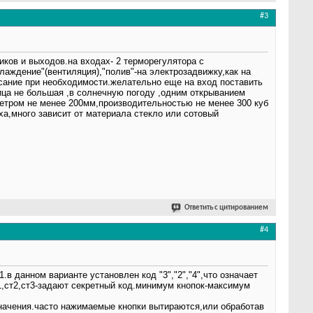
#3
ков и выходов.на входах- 2 терморегулятора с
хлаждение"(вентиляция),"полив"-на электрозадвижку,как на
исание при необходимости.желательно еще на вход поставить
ица не большая ,в солнечную погоду ,одним открыванием
етром не менее 200мм,производительностью не менее 300 куб
ха,много зависит от материала стекло или сотовый
Ответить с цитированием
#4
в данном варианте установлен код "3","2","4",что означает
т1,ст2,ст3-задают секретный код.минимум кнопок-максимум
значения.часто нажимаемые кнопки вытираются,или обработав