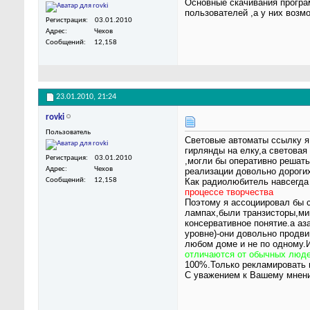
Основные скачивания програм
пользователей ,а у них воз
Регистрация
03.01.2010
Адрес
Чехов
Сообщений
12,158
23.01.2010,
21:24
rovki
Пользователь
Световые автоматы ссылку я 
гирлянды на елку,а световая
Регистрация
03.01.2010
,могли бы оперативно решать
Адрес
Чехов
реализации довольно дороги
Как радиолюбитель навсегда 
Сообщений
12,158
процессе творчества
Поэтому я ассоциировал бы с
лампах,были транзисторы,ми
консервативное понятие.а аз
уровне)-они довольно продви
любом доме и не по одному.И
отличаются от обычных людей
100%.Только рекламировать 
С уважением к Вашему мнен