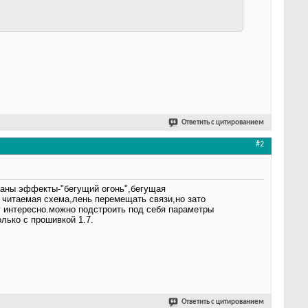
Ответить с цитированием
#2
ваны эффекты-"бегущий огонь",бегущая
 читаемая схема,лень перемещать связи,но зато
 интересно.можно подстроить под себя параметры
лько с прошивкой 1.7.
Ответить с цитированием