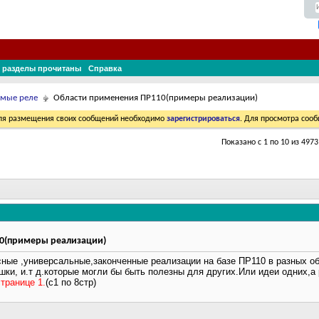
 разделы прочитаны
Справка
мые реле
Области применения ПР110(примеры реализации)
Для размещения своих сообщений необходимо
зарегистрироваться
. Для просмотра соо
Показано с 1 по 10 из 4973
0(примеры реализации)
сные ,универсальные,законченные реализации на базе ПР110 в разных 
ки, и.т д.которые могли бы быть полезны для других.Или идеи одних,а 
транице 1.
(с1 по 8стр)