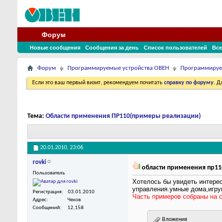
Форум
Новые сообщения
Сообщения за день
Список пользователей
Все
Форум
Программируемые устройства ОВЕН
Программируе
Если это ваш первый визит, рекомендуем почитать
справку по форуму
. 
Тема:
Области применения ПР110(примеры реализации)
20.01.2010,
23:06
rovki
области применения пр11
Пользователь
Хотелось бы увидеть интере
управления.умные дома,игруш
Регистрация
03.01.2010
Часть примеров собраны на с
Адрес
Чехов
Сообщений
12,158
Вложения