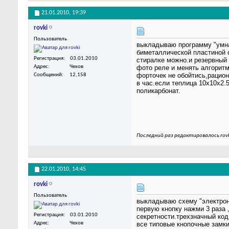
21.01.2010,
19:39
rovki
Пользователь
выкладываю программу "умна
биметаллической пластиной с
Регистрация
03.01.2010
стиралке можно.и резервный 
Адрес
Чехов
фото реле и менять алгорит
форточек не обойтись,рацио
Сообщений
12,158
в час.если теплица 10х10х2.
поликарбонат.
Последний раз редактировалось rovk
22.01.2010,
14:45
rovki
Пользователь
выкладываю схему "электронн
первую кнопку нажми 3 раза 
Регистрация
03.01.2010
секретности.трехзначный код
Адрес
Чехов
все типовые кнопочные замки