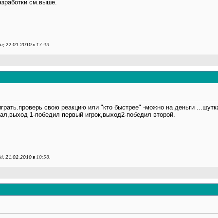
азработки см.выше.
i; 22.01.2010 в
17:43
.
рать.проверь свою реакцию или "кто быстрее" -можно на деньги ...шутка
нал,выход 1-победил первый игрок,выход2-победил второй.
i; 21.02.2010 в
10:58
.