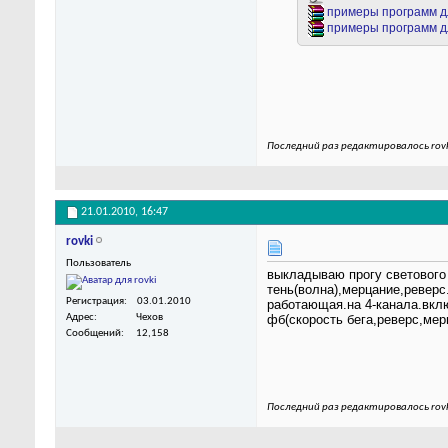
примеры програ
Последний раз редактировалось rovk
21.01.2010,
16:47
rovki
Пользователь
выкладываю прогу светового
тень(волна),мерцание,ревер
Регистрация
03.01.2010
работающая.на 4-канала.вкл
Адрес
Чехов
фб(скорость бега,реверс,мер
Сообщений
12,158
Последний раз редактировалось rovk