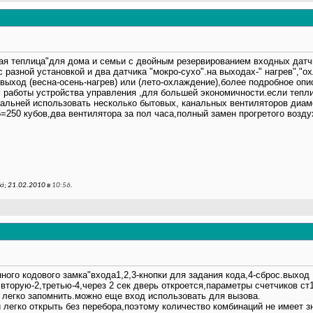
я теплица"для дома и семьи с двойным резервированием входных датчи
 разной установкой и два датчика "мокро-сухо".на выходах-" нагрев","о
выход (весна-осень-нагрев) или (лето-охлаждение),более подробное оп
м работы устройства управления ,для большей экономичности.если тепл
нальней использовать несколько бытовых, канальных вентиляторов диам
5=250 кубов,два вентилятора за пол часа,полный замен прогретого возду
i; 21.02.2010 в
10:56
.
ого кодового замка"входа1,2,3-кнопки для задания кода,4-сброс.выход 1.
,вторую-2,третью-4,через 2 сек дверь откроется,параметры счетчиков с
 легко запомнить.можно еще вход использовать для вызова.
 легко открыть без перебора,поэтому количество комбинаций не имеет 