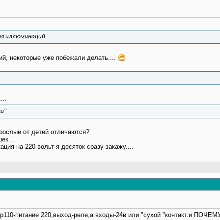
ля иллюминаций
ий, некоторые уже побежали делать....
.
...
ки"
зрослые от детей отличаются?
ек...
ция на 220 вольт я десяток сразу закажу....
р110-питание 220,выход-реле,а входы-24в или "сухой "контакт.и ПОЧЕМУ 