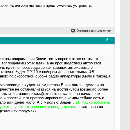
сания на алгоритмы части предложенных устройств.
Ответить с цитированием
#10
 этом направлении.Значит есть спрос.это же не только
е воплощением этих идей ,а не производством автоматов
чь идет не производстве как таковых автоматов,а о
статочно будет ПР110 с набором дополнительных ФБ.
ниях по скоростной сборке радио аппаратуры (было и такое).а
и уважение,а с художником,поэтом.Были лампы -делали на
рчестве не останавливаться на достигнутом (ремесло более
 мальчики с паяльниками(которые остались на начальном
а и простейшего программирования,а компы сейчас есть в
доело или денег мало. А с мыслью Вашей
З.Ы. Радиолюбители
, хотя купить готовое почти всегда дешевле,
согласен на
(изданиях,форумах)