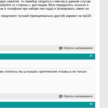
ядок нажатия ,то перебор сводится к мин-му.в данном случае
обуйте со стороны с дистанции 30см определить сколько я
к в телефоне при наборе пин кода) и блокировать замок на
о предложит лучший (принципиально другой) вариант на пр110-
Ответить с цитированием
#5
гаю.хотелось бы услышать критические отзывы,а не только
Ответить с цитированием
#6