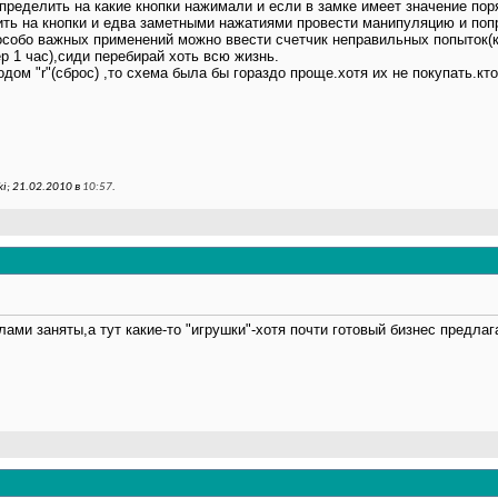
пределить на какие кнопки нажимали и если в замке имеет значение пор
ть на кнопки и едва заметными нажатиями провести манипуляцию и попр
особо важных применений можно ввести счетчик неправильных попыток(ка
 1 час),сиди перебирай хоть всю жизнь.
одом "r"(сброс) ,то схема была бы гораздо проще.хотя их не покупать.кт
i; 21.02.2010 в
10:57
.
ами заняты,а тут какие-то "игрушки"-хотя почти готовый бизнес предла