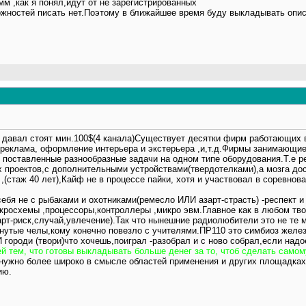
м ,как я понял,идут от не зарегистрированных
можностей писать нет.Поэтому в ближайшее время буду выкладывать опи
давал стоят мин.100$(4 канала)Существует десятки фирм работающих в
 реклама, оформление интерьера и экстерьера ,и,т.д.Фирмы занимающи
 поставленные разнообразные задачи на одном типе оборудования.Т.е ре
х проектов,с дополнительными устройствами(твердотелками),а мозга до
,(стаж 40 лет),Кайф не в процессе пайки, хотя и участвовал в соревнова
ебя не с рыбаками и охотниками(ремесло ИЛИ азарт-страсть) -респект 
кросхемы ,процессоры,контроллеры ,микро эвм.Главное как в любом тво
арт-риск,случай,увлечение).Так что нынешние радиолюбители это не те
нутые челы,кому конечно повезло с учителями.ПР110 это симбиоз желез
 городи (твори)что хочешь,поиграл -разобрал и с ново собрал,если на
 тем, что готовы выкладывать больше денег за то, чтоб сделать самому
нужно более широко в смысле областей применения и других площадках
ию.