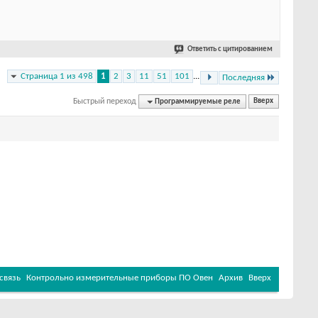
Ответить с цитированием
Страница 1 из 498
1
2
3
11
51
101
...
Последняя
Быстрый переход
Программируемые реле
Вверх
связь
Контрольно измерительные приборы ПО Овен
Архив
Вверх