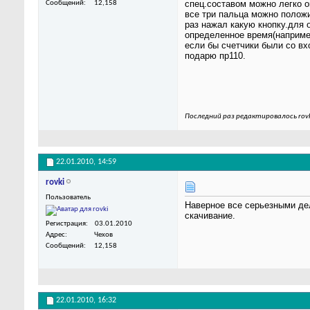
спец.составом можно легко о
Сообщений
12,158
все три пальца можно положи
раз нажал какую кнопку.для 
определенное время(например
если бы счетчики были со вх
подарю пр110.
Последний раз редактировалось rovk
22.01.2010,
14:59
rovki
Пользователь
Наверное все серьезными дел
скачивание.
Регистрация
03.01.2010
Адрес
Чехов
Сообщений
12,158
22.01.2010,
16:32