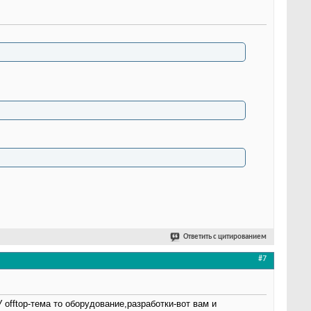
Ответить с цитированием
#7
offtop-тема то оборудование,разработки-вот вам и