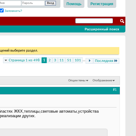
Помощь
Регистрация
Запомнить?
Расширенный поиск
бщений выберите раздел.
Страница 1 из 498
1
2
3
11
51
101
...
Последняя
Опции темы
Отображение
#1
областях ЖКХ,теплицы,световые автоматы,устройства
реализации других.