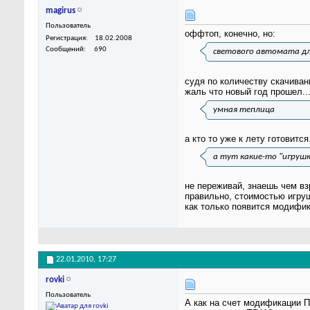
magirus
Пользователь
оффтоп, конечно, но:
Регистрация
18.02.2008
Сообщений
690
светового автомата д
судя по количеству скачиван
жаль что новый год прошел..
умная теплица
а кто то уже к лету готовится.
а тут какие-то "игруш
не переживай, знаешь чем в
правильно, стоимостью игруш
как только появится модифика
22.01.2010,
17:27
rovki
Пользователь
А как на счет модификации П