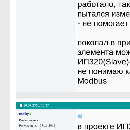
работало, так
пытался изме
- не помогает
покопал в пр
элемента мож
ИП320(Slave)
не понимаю к
Modbus
28.09.2018,
13:37
melky
Пользователь
в проекте ИП
Регистрация
27.11.2011