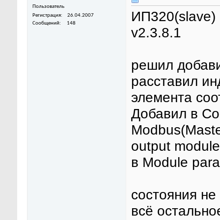
Пользователь
ИП320(slave)
Регистрация
26.04.2007
Сообщений
148
v2.3.8.1
решил добави
расставил ин
элемента соот
Добавил в Cod
Modbus(Master
output module
в Module par
состояния не
всё остально