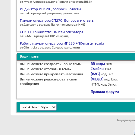
от Мурат Ахриев в разделе Панели оператора (HMI)
Индикатор ИП120 , вопросы- ответы
от rovki в разделе Программируемые реле
Панели оператора СП270. Вопросы и ответы
от Давидюк в разделе Панели оператора (HMI)
СПК 110 в качестве Панели оператора
от GSM73 в разделе СПК1xx (архив)
Работа панели оператора ИП320 +ПК-master scada
от Cilentlekx в разделе Сетевые технологии
Ваши права
Вы
не можете
создавать новые темы
BB коды
Вкл.
Вы
не можете
отвечать в темах
Смайлы
Вкл.
Вы
не можете
прикреплять вложения
[IMG]
код
Вкл.
Вы
не можете
редактировать свои
[VIDEO]
код
Вкл.
сообщения
HTML код
Выкл.
Правила форума
Текущее вре