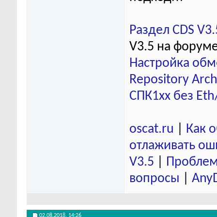
Раздел CDS V3.
V3.5 на форум
Настройка обм
Repository Arch
СПК1хх без Eth
oscat.ru
|
Как 
отлаживать ош
V3.5
|
Проблем
вопросы
|
Any
02.08.2018,
14:26