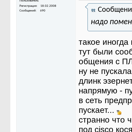
Пользователь
Регистрация
18.02.2008
Сообщени
Сообщений
690
надо помен
такое иногда 
тут были соо
общения с ПЛК
ну не пускала
длинк эзернет
напрямую - п
в сеть предпр
пускает...
странно что ч
под cisco кос