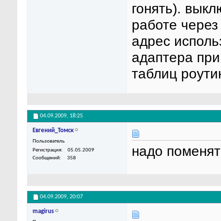
гонять). вык
работе через
адрес исполь
адаптера при
таблиц роути
04.09.2009,
18:25
Евгений_Томск
Пользователь
надо поменят
Регистрация
05.05.2009
Сообщений
358
04.09.2009,
20:07
magirus