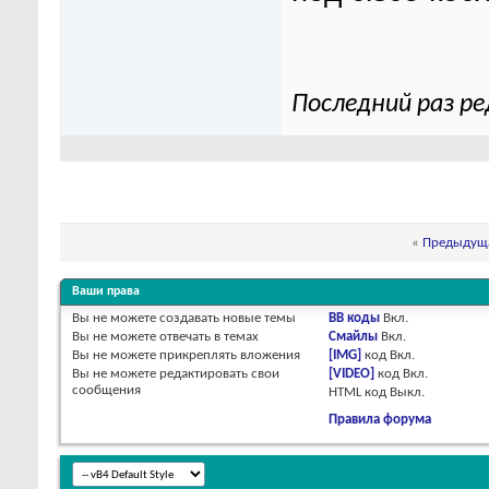
Последний раз ре
«
Предыдуща
Ваши права
Вы
не можете
создавать новые темы
BB коды
Вкл.
Вы
не можете
отвечать в темах
Смайлы
Вкл.
Вы
не можете
прикреплять вложения
[IMG]
код
Вкл.
Вы
не можете
редактировать свои
[VIDEO]
код
Вкл.
сообщения
HTML код
Выкл.
Правила форума