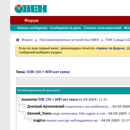
Форум
Новые сообщения
Сообщения за день
Список пользователей
Все
Форум
Программируемые устройства ОВЕН
ПЛК (среда CoD
Если это ваш первый визит, рекомендуем почитать
справку по форуму
. 
сообщений выберите раздел.
Тема:
ПЛК 150 + WiFi нет связи
Комбинированный просмотр
Аналитик
ПЛК 150 + WiFi нет связи
01.09.2009,
11:45
Дмитрий Артюховский
подключал, все работало....
01.09.200
Евгений_Томск
надо поменять Mac адрес в плк...
04.09.2009,
magirus
такое иногда наблюдается на...
04.09.2009,
20:07