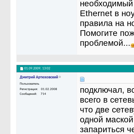
необходимый 
Ethernet в но
правила на н
Помогите пож
проблемой...
01.09.2009,
13:02
Дмитрий Артюховский
Пользователь
подключал, в
Регистрация
01.02.2008
Сообщений
714
всего в сетев
что две сете
одной маской
запариться ч