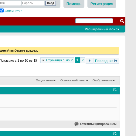
Помощь
Регистрация
Запомнить?
Расширенный поиск
бщений выберите раздел.
Страница 1 из 2
1
2
Показано с 1 по 10 из 15
Последняя
Опции темы
Оценка этой темы
Отображение
#1
Ответить с цитированием
#2