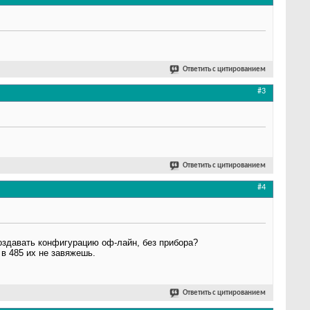
Ответить с цитированием
#3
Ответить с цитированием
#4
оздавать конфигурацию оф-лайн, без прибора?
 в 485 их не завяжешь.
Ответить с цитированием