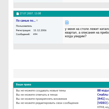
27.07.2007,
11:08
По самые по...
Пользователь
у меня на столе лежит катало
Регистрация
15.12.2006
квартал, а описания на прибор
Сообщений
494
когда увидим?
Ваши права
Вы
не можете
создавать новые темы
BB коды
Вы
не можете
отвечать в темах
Смайлы
Вы
не можете
прикреплять вложения
[IMG]
ко
Вы
не можете
редактировать свои сообщения
[VIDEO]
HTML к