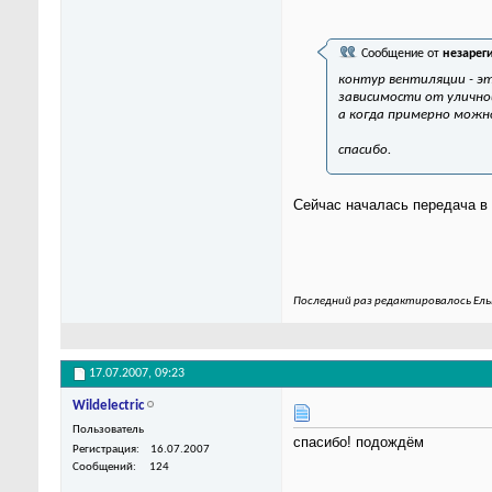
Сообщение от
незарег
контур вентиляции - э
зависимости от улично
а когда примерно можн
спасибо.
Сейчас началась передача в
Последний раз редактировалось Ельц
17.07.2007,
09:23
Wildelectric
Пользователь
спасибо! подождём
Регистрация
16.07.2007
Сообщений
124