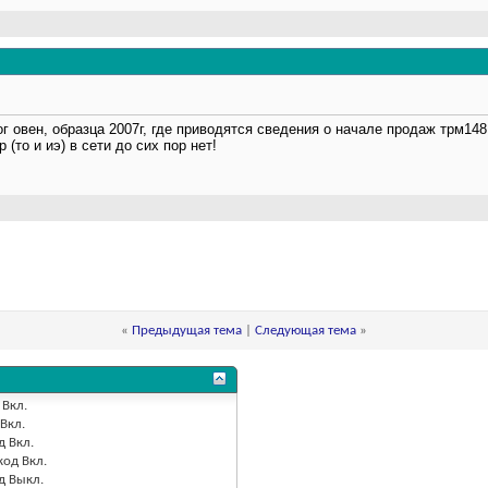
г овен, образца 2007г, где приводятся сведения о начале продаж трм148 
 (то и иэ) в сети до сих пор нет!
«
Предыдущая тема
|
Следующая тема
»
Вкл.
Вкл.
д
Вкл.
код
Вкл.
од
Выкл.