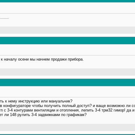
......
 к началу осени мы начнем продажи прибора.
ть к нему инструкцию или мануальчик?
 в конфигураторе чтобы получить полный доступ? и ваще возможно ли с
п с 3-4 контурами вентиляции и отопления, лепить 3-4 трм32 гимор! да и
ет ли 148 рулить 3-4 задвижками по графикам?