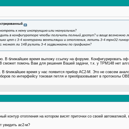
истрированный
смотреть к нему инструкцию или мануальчик?
водить в конфигураторе чтобы получить полный доступ? и ваще возможно л
ько цтп с 3-4 контурами вентиляции и отопления, лепить 3-4 трм32 гимор! 
с: может ли 148 рулить 3-4 задвижками по графикам?
о. В ближайшее время выложу ссылку на форуме. Конфигурировать оф
48 сможет помочь Вам для решения Вашей задачи, т.к. у ТРМ148 нет ал
 В ближайшее время у нас появится прибор АС2-М. Это не совсем аналог
боров по интерфейсу токовая петля и преобразовывает в протоколы ОВЕ
чный контур отопления на котором висят приточки со своей автоматикой,
т увидить ас2-м?