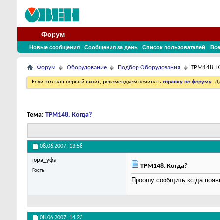
Форум
Новые сообщения
Сообщения за день
Список пользователей
Все
Форум
Оборудование
Подбор Оборудования
ТРМ148. К
Если это ваш первый визит, рекомендуем почитать
справку по форуму
. 
Тема:
ТРМ148. Когда?
08.06.2007,
13:58
юра_уфа
ТРМ148. Когда?
Гость
Проошу сообщить когда появ
08.06.2007,
14:23