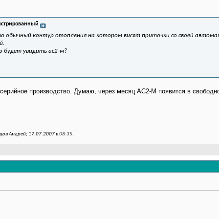
истрированный
то обычный контур отопления на котором висят приточки со своей автома
й.
о будет увидить ас2-м?
 серийное производство. Думаю, через месяц АС2-М появится в свободн
ов Андрей; 17.07.2007 в
08:35
.