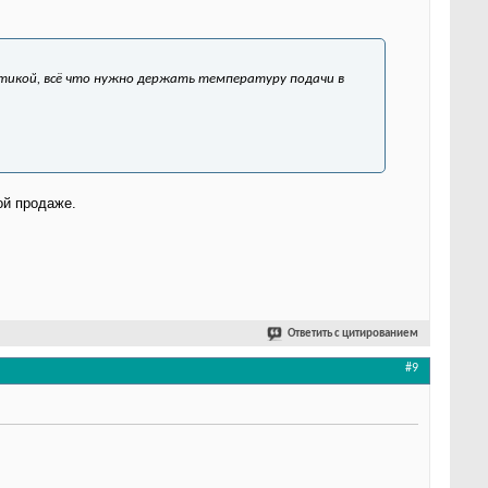
тикой, всё что нужно держать температуру подачи в
ой продаже.
Ответить с цитированием
#9