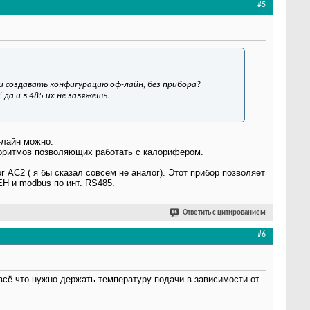
#5
и создавать конфигурацию оф-лайн, без прибора?
да и в 485 их не завяжешь.
-лайн можно.
горитмов позволяющих работать с калорифером.
 АС2 ( я бы сказал совсем не аналог). Этот прибор позволяет
Н и modbus по инт. RS485.
Ответить с цитированием
#6
 всё что нужно держать температуру подачи в зависимости от