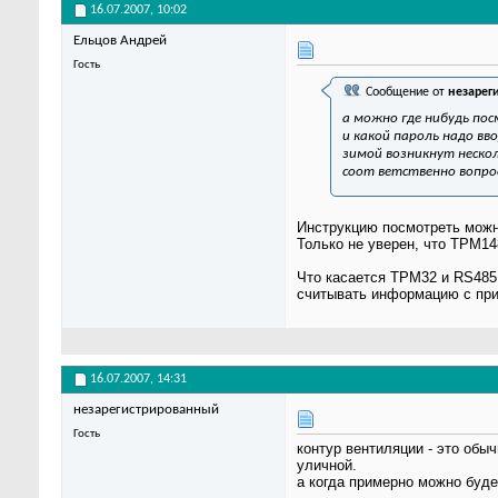
16.07.2007,
10:02
Ельцов Андрей
Гость
Сообщение от
незарег
а можно где нибудь по
и какой пароль надо в
зимой возникнут нескол
соот ветственно вопро
Инструкцию посмотреть можн
Только не уверен, что ТРМ1
Что касается ТРМ32 и RS485.
считывать информацию с при
16.07.2007,
14:31
незарегистрированный
Гость
контур вентиляции - это обы
уличной.
а когда примерно можно буде