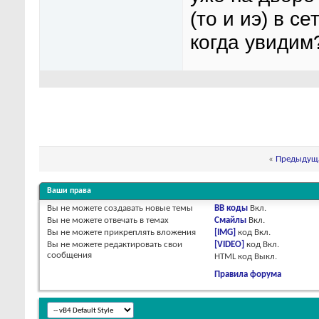
(то и иэ) в се
когда увидим
«
Предыдуща
Ваши права
Вы
не можете
создавать новые темы
BB коды
Вкл.
Вы
не можете
отвечать в темах
Смайлы
Вкл.
Вы
не можете
прикреплять вложения
[IMG]
код
Вкл.
Вы
не можете
редактировать свои
[VIDEO]
код
Вкл.
сообщения
HTML код
Выкл.
Правила форума