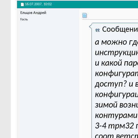
16.07.2007,
10:02
Ельцов Андрей
Гость
Сообщени
а можно гд
инструкцию
и какой па
конфигура
доступ? и 
конфигурац
зимой возн
контурами 
3-4 трм32 г
соот ветст