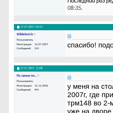
Последний раз ре
08:35
.
17.07.2007,
09:23
Wildelectric
Пользователь
спасибо! под
Регистрация
16.07.2007
Сообщений
124
27.07.2007,
11:08
По самые по...
Пользователь
у меня на сто
Регистрация
15.12.2006
Сообщений
494
2007г, где п
трм148 во 2-м
уже на дворе 