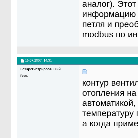
аналог). Это
информацию с
петля и прео
modbus по ин
16.07.2007,
14:31
незарегистрированный
Гость
контур венти
отопления на
автоматикой,
температуру 
а когда прим