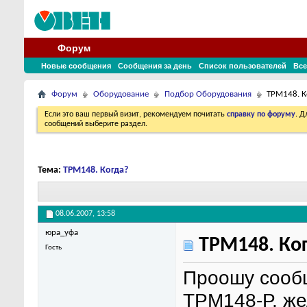
Форум
Новые сообщения
Сообщения за день
Список пользователей
Все
Форум
Оборудование
Подбор Оборудования
ТРМ148. К
Если это ваш первый визит, рекомендуем почитать
справку по форуму
. 
сообщений выберите раздел.
Тема:
ТРМ148. Когда?
08.06.2007,
13:58
юра_уфа
ТРМ148. Ко
Гость
Проошу сообщ
ТРМ148-Р, же