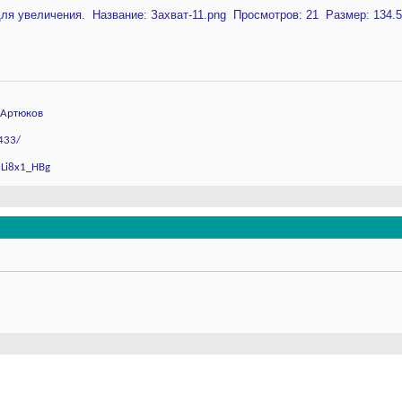
рАртюков
433/
hLi8x1_HBg