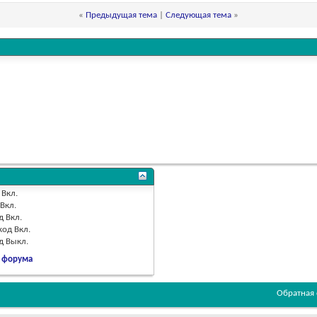
«
Предыдущая тема
|
Следующая тема
»
Вкл.
Вкл.
д
Вкл.
код
Вкл.
од
Выкл.
 форума
Обратная 