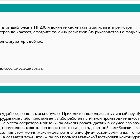
тд из шаблонов в ПР200 и поймёте как читать и записывать регистры.
тров не хватает, смотрите таблицу регистров (из руководства на модуль
конфигуратор удобнее.
dor3000; 10.06.2026 в
08:21
.
р удобнее, но не в моем случае. Приходится использовать личный ноутбу
орудование либо простаивает, либо работает с низкой производительнос
бы с места оператора можно было откалибровать датчик в случае его зам
, получилось менять значения некоторых, но адекватной калибровки, ка
са, при этом меняя максимальное значение физической величины. Но по
, а остается тоже, что было при пользовательской юстировки конфигур