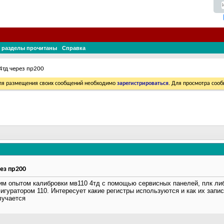
 разделы прочитаны
Справка
4тд через пр200
Для размещения своих сообщений необходимо
зарегистрироваться
. Для просмотра соо
ез пр200
им опытом калибровки мв110 4тд с помощью сервисных панелей, плк либ
игуратором 110. Интересует какие регистры используются и как их запис
лучается