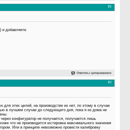
#2
) и добавляете.
Ответить с цитированием
#3
к для этих целей, на производстве их нет, по этому в случае
тью в лучшем случае до следующего дня, пока я из дома не
ены.
к через конфигуратор не получается, получается лишь
хоже что не производится юстировка максимального значения
атором. Или в принципе невозможно провести калибровку