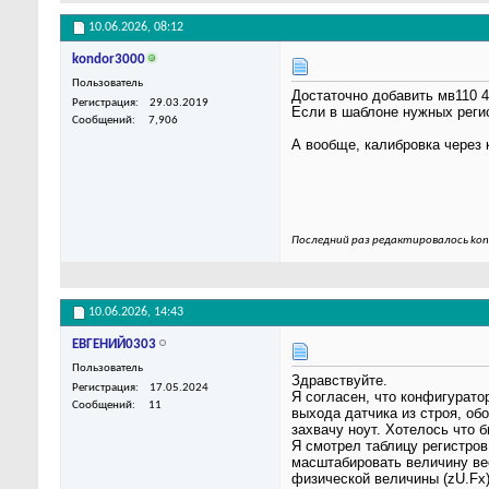
10.06.2026,
08:12
kondor3000
Пользователь
Достаточно добавить мв110 4
Регистрация
29.03.2019
Если в шаблоне нужных регис
Сообщений
7,906
А вообще, калибровка через 
Последний раз редактировалось kon
10.06.2026,
14:43
ЕВГЕНИЙ0303
Пользователь
Здравствуйте.
Регистрация
17.05.2024
Я согласен, что конфигурато
Сообщений
11
выхода датчика из строя, об
захвачу ноут. Хотелось что 
Я смотрел таблицу регистров
масштабировать величину ве
физической величины (zU.Fx)