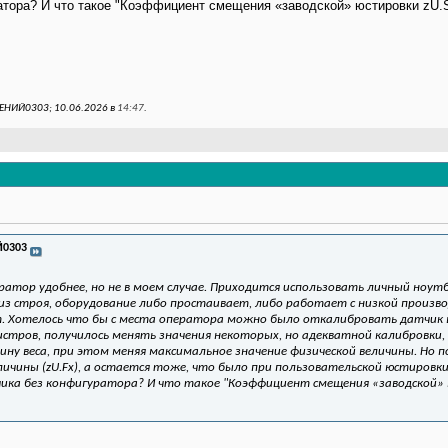
ратора? И что такое "Коэффициент смещения «заводской» юстировки zU
ЕНИЙ0303; 10.06.2026 в
14:47
.
Й0303
уратор удобнее, но не в моем случае. Приходится использовать личный ноутб
из строя, оборудование либо простаивает, либо работает с низкой произво
т. Хотелось что бы с места оператора можно было откалибровать датчик в
стров, получилось менять значения некоторых, но адекватной калибровки, 
ну веса, при этом меняя максимальное значение физической величины. Но 
личины (zU.Fx), а остается тоже, что было при пользовательской юстиров
чика без конфигуратора? И что такое "Коэффициент смещения «заводской»