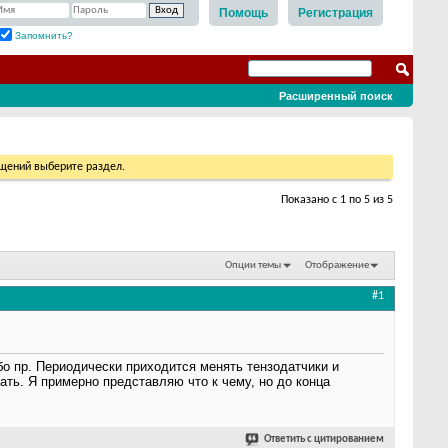
Помощь
Регистрация
Запомнить?
Расширенный поиск
бщений выберите раздел.
Показано с 1 по 5 из 5
Опции темы
Отображение
#1
о пр. Периодически приходится менять тензодатчики и
ать. Я примерно представляю что к чему, но до конца
Ответить с цитированием