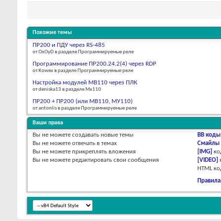
Похожие темы
ПР200 и ПДУ через RS-485
от OxOyD в разделе Программируемые реле
Программирование ПР200.24.2(4) через RDP
от Kowex в разделе Программируемые реле
Настройка модулей МВ110 через ПЛК
от deniska13 в разделе Мх110
ПР200 + ПР200 (или МВ110, МУ110)
от antonlis в разделе Программируемые реле
Ваши права
Вы
не можете
создавать новые темы
BB коды
Вы
не можете
отвечать в темах
Смайлы
Вы
не можете
прикреплять вложения
[IMG]
ко
Вы
не можете
редактировать свои сообщения
[VIDEO]
HTML к
Правила