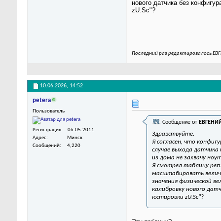
нового датчика без конфигу
zU.Sc"?
Последний раз редактировалось ЕВГ
10.06.2026,
14:52
petera
Пользователь
Сообщение от
ЕВГЕНИ
Регистрация
06.05.2011
Здравствуйте.
Адрес
Минск
Я согласен, что конфиг
Сообщений
4,220
случае выхода датчика 
из дома не захвачу ноу
Я смотрел таблицу реги
масштабировать величи
значения физической ве
калибровку нового дат
юстировки zU.Sc"?