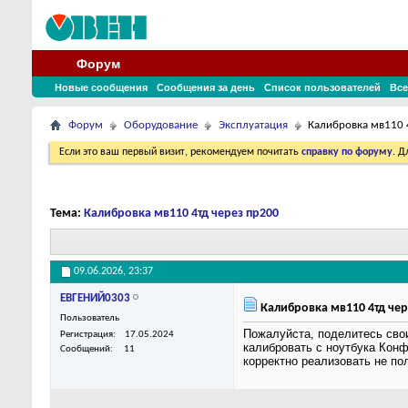
Форум
Новые сообщения
Сообщения за день
Список пользователей
Все
Форум
Оборудование
Эксплуатация
Калибровка мв110 
Если это ваш первый визит, рекомендуем почитать
справку по форуму
. 
Тема:
Калибровка мв110 4тд через пр200
09.06.2026,
23:37
ЕВГЕНИЙ0303
Калибровка мв110 4тд чер
Пользователь
Пожалуйста, поделитесь сво
Регистрация
17.05.2024
калибровать с ноутбука Конф
Сообщений
11
корректно реализовать не по