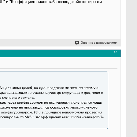
.Sh" и "Коэффициент масштаба «заводской» юстировки
Ответить с цитированием
#4
ук для этих целей, на производстве их нет, по этому в
дительностью в лучшем случае до следующего дня, пока я
 случае его замены.
как через конфигуратор не получается, получается лишь
похоже что не производится юстировка максимального
ки конфигуратором. Или в принципе невозможно провести
 юстировки zU.Sh" и "Коэффициент масштаба «заводской»