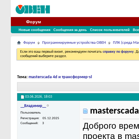
Форум
Новые сообщения
Сообщения за день
Список пользователей
Все
Форум
Программируемые устройства ОВЕН
ПЛК (среда Ma
Если это ваш первый визит, рекомендуем почитать
справку по форуму
. 
сообщений выберите раздел.
Тема:
masterscada 4d и трансформер-sl
03.06.2026,
18:03
__Владимир__
masterscada
Пользователь
Регистрация
05.12.2025
Доброго врем
Сообщений
3
проекта в ma