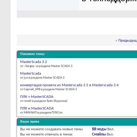
«
Предыдуща
Похожие темы
MasterScada 3.2
от ~Sergey~ в разделе Master SCADA 3
MasterScada
от jus в разделе Master SCADA 3
конвертация проекта из Masterscada 3.5 в Masterscada 3.4
от Сергей_SPB в разделе Master SCADA 3
ПЛК + MasterSCADA
от revell в разделе Трёп (Курилка)
ПЛК и MasterSCADA
от МИХАИЛ в разделе ПЛК1хх
Ваши права
Вы
не можете
создавать новые темы
BB коды
Вкл.
Вы
не можете
отвечать в темах
Смайлы
Вкл.