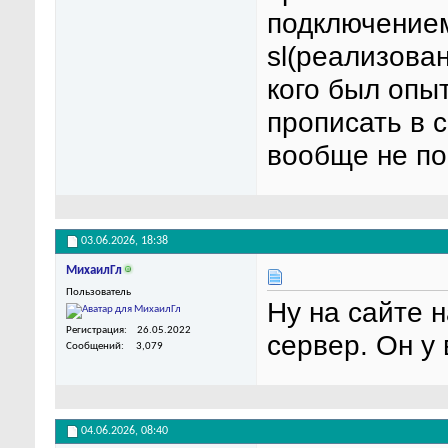
подключение
sl(реализова
кого был опы
прописать в с
вообще не по
03.06.2026,
18:38
МихаилГл
Пользователь
Ну на сайте н
Регистрация
26.05.2022
сервер. Он у 
Сообщений
3,079
04.06.2026,
08:40