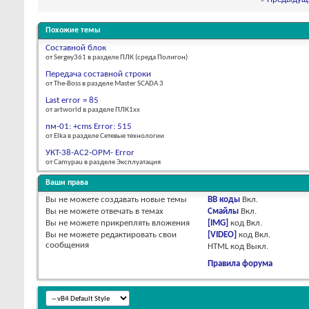
Похожие темы
Составной блок
от Sergey361 в разделе ПЛК (среда Полигон)
Передача составной строки
от The-Boss в разделе Master SCADA 3
Last error = 85
от artworld в разделе ПЛК1хх
пм-01: +cms Error: 515
от Elka в разделе Сетевые технологии
УКТ-38-AC2-OPM- Error
от Camypau в разделе Эксплуатация
Ваши права
Вы
не можете
создавать новые темы
BB коды
Вкл.
Вы
не можете
отвечать в темах
Смайлы
Вкл.
Вы
не можете
прикреплять вложения
[IMG]
код
Вкл.
Вы
не можете
редактировать свои
[VIDEO]
код
Вкл.
сообщения
HTML код
Выкл.
Правила форума