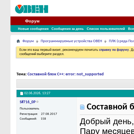
Форум
Новые сообщения
Сообщения за день
Список пользователей
Все
Форум
Программируемые устройства ОВЕН
ПЛК (среда По
Если это ваш первый визит, рекомендуем почитать
справку по форуму
. 
сообщений выберите раздел.
Тема:
Составной блок C++: error: not_supported
02.06.2026,
13:27
S#716_0P
Составной бл
Пользователь
Регистрация
27.08.2017
Добрый день,
Сообщений
158
Пару месяцев