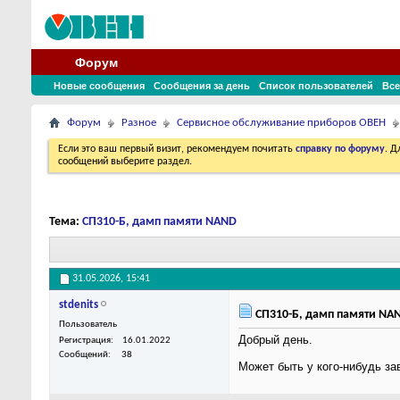
Форум
Новые сообщения
Сообщения за день
Список пользователей
Все
Форум
Разное
Сервисное обслуживание приборов ОВЕН
Если это ваш первый визит, рекомендуем почитать
справку по форуму
. 
сообщений выберите раздел.
Тема:
СП310-Б, дамп памяти NAND
31.05.2026,
15:41
stdenits
СП310-Б, дамп памяти NA
Пользователь
Добрый день.
Регистрация
16.01.2022
Сообщений
38
Может быть у кого-нибудь 