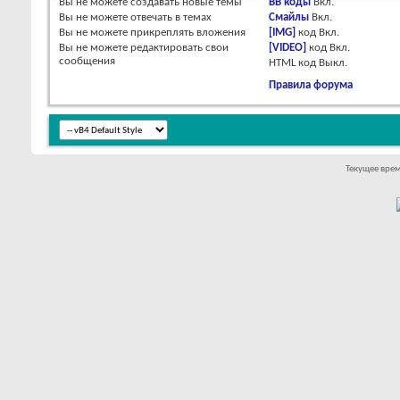
Вы
не можете
создавать новые темы
BB коды
Вкл.
Вы
не можете
отвечать в темах
Смайлы
Вкл.
Вы
не можете
прикреплять вложения
[IMG]
код
Вкл.
Вы
не можете
редактировать свои
[VIDEO]
код
Вкл.
сообщения
HTML код
Выкл.
Правила форума
Текущее вре