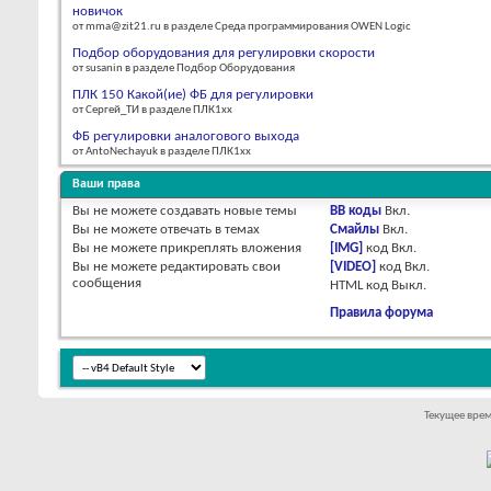
новичок
от mma@zit21.ru в разделе Среда программирования OWEN Logic
Подбор оборудования для регулировки скорости
от susanin в разделе Подбор Оборудования
ПЛК 150 Какой(ие) ФБ для регулировки
от Сергей_ТИ в разделе ПЛК1хх
ФБ регулировки аналогового выхода
от AntoNechayuk в разделе ПЛК1хх
Ваши права
Вы
не можете
создавать новые темы
BB коды
Вкл.
Вы
не можете
отвечать в темах
Смайлы
Вкл.
Вы
не можете
прикреплять вложения
[IMG]
код
Вкл.
Вы
не можете
редактировать свои
[VIDEO]
код
Вкл.
сообщения
HTML код
Выкл.
Правила форума
Текущее вре