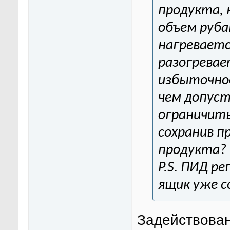
продукта, 
объем руба
нагреваетс
разогревае
избыточное
чем допуст
ограничить
сохранив п
продукта?
P.S. ПИД р
ящик уже с
Задействован