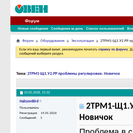
Форум
Новые сообщения
Сообщения за день
Список пользователей
Все
Форум
Оборудование
Эксплуатация
2ТРМ1-Щ1.У2.РР пр
Если это ваш первый визит, рекомендуем почитать
справку по форуму
. 
сообщений выберите раздел.
Тема:
2ТРМ1-Щ1.У2.РР проблемы регулировки. Новичок
14.05.2026,
15:32
HalcyonBird
2ТРМ1-Щ1.У
Пользователь
Регистрация
14.05.2026
Новичок
Сообщений
1
Проблема в 