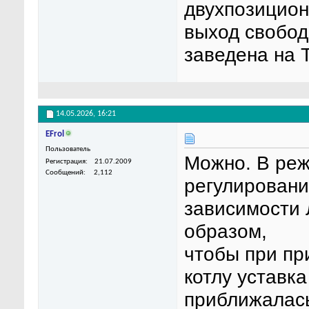
двухпозицион
выход свобод
заведена на
14.05.2026,
16:21
EFrol
Пользователь
Можно. В реж
Регистрация
21.07.2009
Сообщений
2,112
регулировани
зависимости 
образом,
чтобы при пр
котлу уставка
приближалась