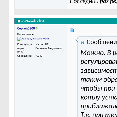
Последний раз ре
14.05.2026,
16:42
Сергей0308
Пользователь
Сообщени
Регистрация
25.06.2011
Адрес
Галактика Андромеды
Можно. В р
(M31)
Сообщений
9,843
регулирова
зависимост
таким обр
чтобы при 
котлу уста
приближала
Т.е. при т