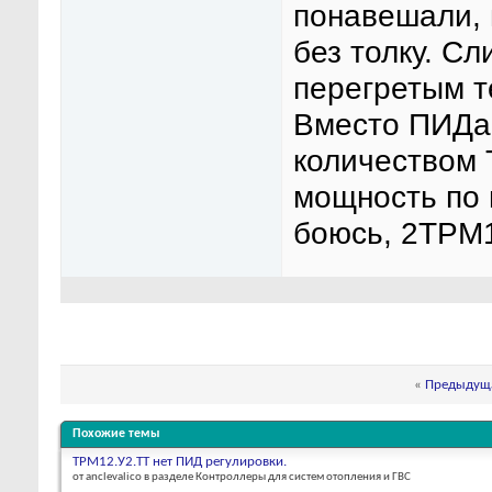
понавешали, 
без толку. С
перегретым т
Вместо ПИДа 
количеством 
мощность по 
боюсь, 2ТРМ1
«
Предыдуща
Похожие темы
ТРМ12.У2.ТТ нет ПИД регулировки.
от anclevalico в разделе Контроллеры для систем отопления и ГВС