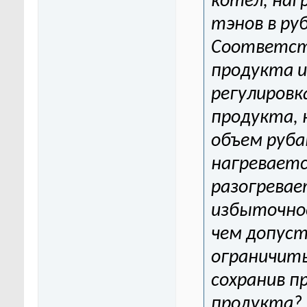
котел, наг
тэнов в ру
Соответст
продукта 
регулировк
продукта, 
объем руба
нагреваетс
разогревае
избыточное
чем допуст
ограничить
сохранив п
продукта?