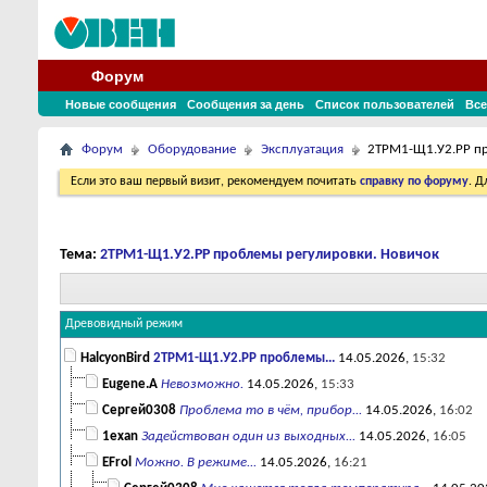
Форум
Новые сообщения
Сообщения за день
Список пользователей
Все
Форум
Оборудование
Эксплуатация
2ТРМ1-Щ1.У2.РР пр
Если это ваш первый визит, рекомендуем почитать
справку по форуму
. 
Тема:
2ТРМ1-Щ1.У2.РР проблемы регулировки. Новичок
Древовидный режим
HalcyonBird
2ТРМ1-Щ1.У2.РР проблемы...
14.05.2026,
15:32
Eugene.A
Невозможно.
14.05.2026,
15:33
Сергей0308
Проблема то в чём, прибор...
14.05.2026,
16:02
1exan
Задействован один из выходных...
14.05.2026,
16:05
EFrol
Можно. В режиме...
14.05.2026,
16:21