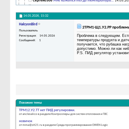
Сергей0308
Мне кажется тогда температура...
14.05.20
Eugene.A
Во-первых, медленно - это к...
14.05.2026,
18:25
EFrol
Верно. Это придётся...
14.05.2026,
16:48
14.05.2026,
15:32
HalcyonBird
2ТРМ1-Щ1.У2.РР проблемы
Пользователь
Проблема в следующем. Есть
Регистрация
14.05.2026
температуры продукта и датч
Сообщений
1
получается, что рубашка наг
допустимо. Можно ли как ниб
P.S. ПИД регулятор установи
Похожие темы
ТРМ12.У2.ТТ нет ПИД регулировки.
от anclevalico в разделе Контроллеры для систем отопления и ГВС
новичок
от mma@zit21.ru в разделе Среда программирования OWEN Logic