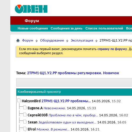
Форум
Новые сообщения
Сообщения за день
Список пользователей
Все
Форум
Оборудование
Эксплуатация
2ТРМ1-Щ1.У2.РР пр
Если это ваш первый визит, рекомендуем почитать
справку по форуму
. 
сообщений выберите раздел.
Тема:
2ТРМ1-Щ1.У2.РР проблемы регулировки. Новичок
Комбинированный просмотр
HalcyonBird
2ТРМ1-Щ1.У2.РР проблемы...
14.05.2026,
15:32
Eugene.A
Невозможно.
14.05.2026,
15:33
Сергей0308
Проблема то в чём, прибор...
14.05.2026,
16:02
1exan
Задействован один из выходных...
14.05.2026,
16:05
EFrol
Можно. В режиме...
14.05.2026,
16:21