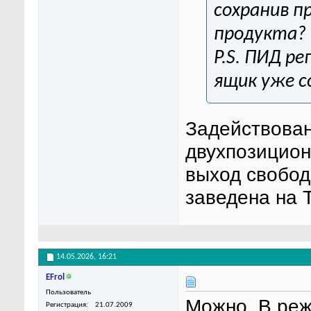
сохранив п
продукта?
P.S. ПИД р
ящик уже с
Задействован
двухпозицион
выход свобод
заведена на
14.05.2026,
16:21
EFrol
Пользователь
Можно. В реж
Регистрация
21.07.2009