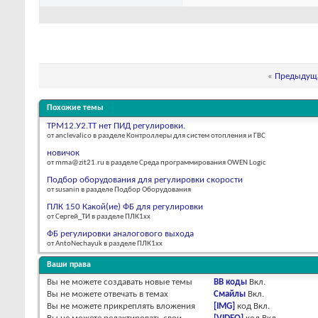
«
Предыдуща
Похожие темы
ТРМ12.У2.ТТ нет ПИД регулировки.
от anclevalico в разделе Контроллеры для систем отопления и ГВС
новичок
от mma@zit21.ru в разделе Среда программирования OWEN Logic
Подбор оборудования для регулировки скорости
от susanin в разделе Подбор Оборудования
ПЛК 150 Какой(ие) ФБ для регулировки
от Сергей_ТИ в разделе ПЛК1хх
ФБ регулировки аналогового выхода
от AntoNechayuk в разделе ПЛК1хх
Ваши права
Вы
не можете
создавать новые темы
BB коды
Вкл.
Вы
не можете
отвечать в темах
Смайлы
Вкл.
Вы
не можете
прикреплять вложения
[IMG]
код
Вкл.