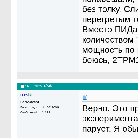
без толку. С
перегретым т
Вместо ПИДа 
количеством 
мощность по 
боюсь, 2ТРМ1
14.05.2026,
16:48
EFrol
Пользователь
Верно. Это п
Регистрация
21.07.2009
Сообщений
2,111
эксперимента
парует. Я обы