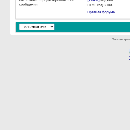
Вы
не можете
редактировать свои
[VIDEO]
код
Вкл.
сообщения
HTML код
Выкл.
Правила форума
Текущее вре