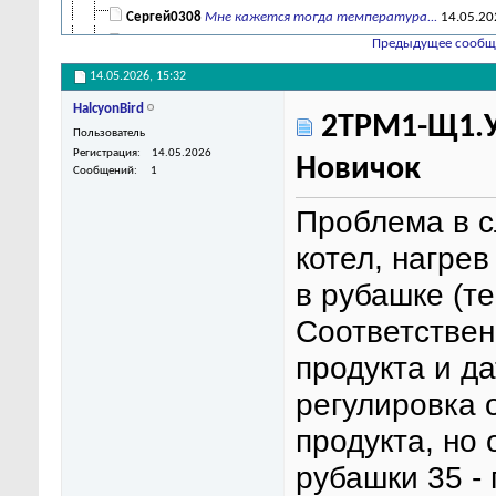
Сергей0308
Мне кажется тогда температура...
14.05.20
Eugene.A
Во-первых, медленно - это к...
Предыдущее сообщ
14.05.2026,
18:25
EFrol
Верно. Это придётся...
14.05.2026,
16:48
14.05.2026,
15:32
HalcyonBird
2ТРМ1-Щ1.У
Пользователь
Регистрация
14.05.2026
Новичок
Сообщений
1
Проблема в 
котел, нагре
в рубашке (т
Соответствен
продукта и д
регулировка 
продукта, но
рубашки 35 -