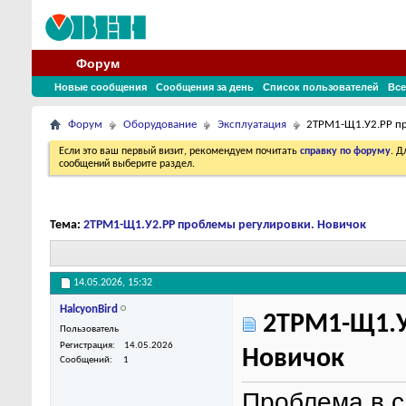
Форум
Новые сообщения
Сообщения за день
Список пользователей
Все
Форум
Оборудование
Эксплуатация
2ТРМ1-Щ1.У2.РР пр
Если это ваш первый визит, рекомендуем почитать
справку по форуму
. 
сообщений выберите раздел.
Тема:
2ТРМ1-Щ1.У2.РР проблемы регулировки. Новичок
14.05.2026,
15:32
HalcyonBird
2ТРМ1-Щ1.У
Пользователь
Регистрация
14.05.2026
Новичок
Сообщений
1
Проблема в 