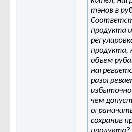
котел, наг
тэнов в ру
Соответст
продукта 
регулировк
продукта, 
объем руба
нагреваетс
разогревае
избыточное
чем допуст
ограничить
сохранив п
продукта?