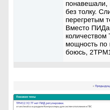
понавешали, 
без толку. С
перегретым т
Вместо ПИДа 
количеством 
мощность по 
боюсь, 2ТРМ1
«
Предыдуща
Похожие темы
ТРМ12.У2.ТТ нет ПИД регулировки.
от anclevalico в разделе Контроллеры для систем отопления и ГВС