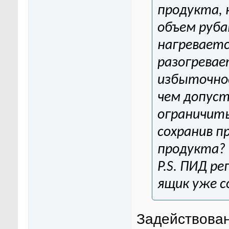
продукта, 
объем руба
нагреваетс
разогревае
избыточное
чем допуст
ограничить
сохранив п
продукта?
P.S. ПИД р
ящик уже с
Задействован