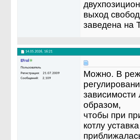
двухпозицион
выход свобод
заведена на
14.05.2026,
16:21
EFrol
Пользователь
Можно. В реж
Регистрация
21.07.2009
Сообщений
2,109
регулировани
зависимости 
образом,
чтобы при пр
котлу уставка
приближалась