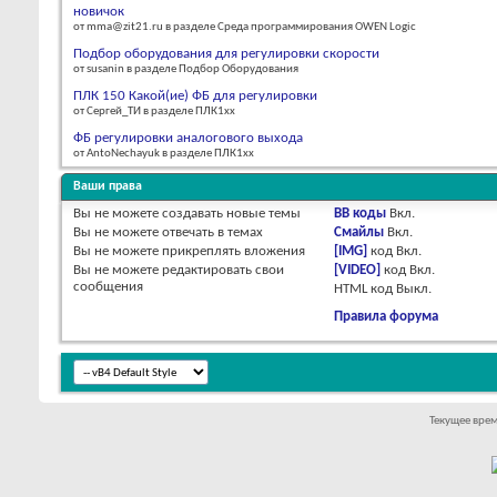
новичок
от mma@zit21.ru в разделе Среда программирования OWEN Logic
Подбор оборудования для регулировки скорости
от susanin в разделе Подбор Оборудования
ПЛК 150 Какой(ие) ФБ для регулировки
от Сергей_ТИ в разделе ПЛК1хх
ФБ регулировки аналогового выхода
от AntoNechayuk в разделе ПЛК1хх
Ваши права
Вы
не можете
создавать новые темы
BB коды
Вкл.
Вы
не можете
отвечать в темах
Смайлы
Вкл.
Вы
не можете
прикреплять вложения
[IMG]
код
Вкл.
Вы
не можете
редактировать свои
[VIDEO]
код
Вкл.
сообщения
HTML код
Выкл.
Правила форума
Текущее вре