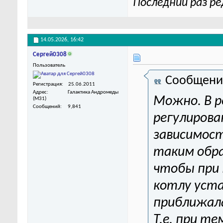
Последний раз ре
14.05.2026,
16:42
Сергей0308
Пользователь
Сообщени
Регистрация
25.06.2011
Адрес
Галактика Андромеды
Можно. В р
(M31)
Сообщений
9,841
регулирова
зависимост
таким обр
чтобы при 
котлу уста
приближала
Т.е. при т