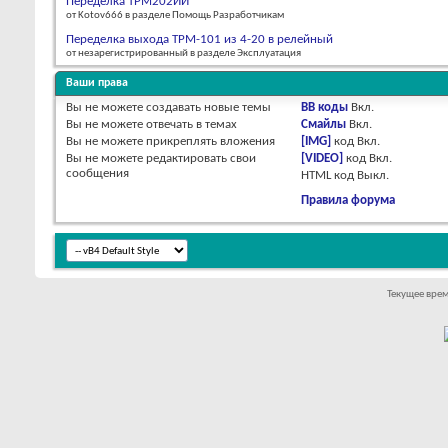
Переделка ТРМ202ИИ
от Kotov666 в разделе Помощь Разработчикам
Переделка выхода ТРМ-101 из 4-20 в релейный
от незарегистрированный в разделе Эксплуатация
Ваши права
Вы
не можете
создавать новые темы
BB коды
Вкл.
Вы
не можете
отвечать в темах
Смайлы
Вкл.
Вы
не можете
прикреплять вложения
[IMG]
код
Вкл.
Вы
не можете
редактировать свои
[VIDEO]
код
Вкл.
сообщения
HTML код
Выкл.
Правила форума
Текущее вре