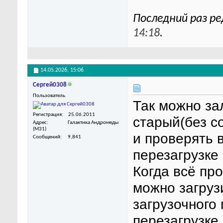
Последний раз ре
14:18
.
14.05.2026,
15:06
Сергей0308
Пользователь
Так можно за
Регистрация
25.06.2011
старый(без с
Адрес
Галактика Андромеды
(M31)
и проверять в
Сообщений
9,841
перезагрузке
Когда всё про
можно загруз
загрузочного
перезагрузке