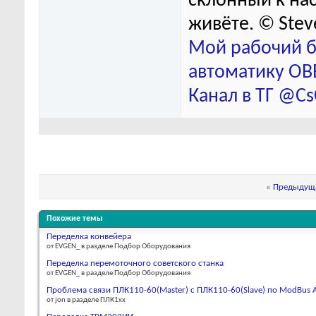
склонный к нас
живёте. © Stev
Мой рабочий б
автоматику ОВЕ
Канал в ТГ @C
«
Предыдуща
Похожие темы
Переделка конвейера
от EVGEN_ в разделе Подбор Оборудования
Переделка перемоточного советского станка
от EVGEN_ в разделе Подбор Оборудования
Проблема связи ПЛК110-60(Master) с ПЛК110-60(Slave) по ModBus A
от jon в разделе ПЛК1хх