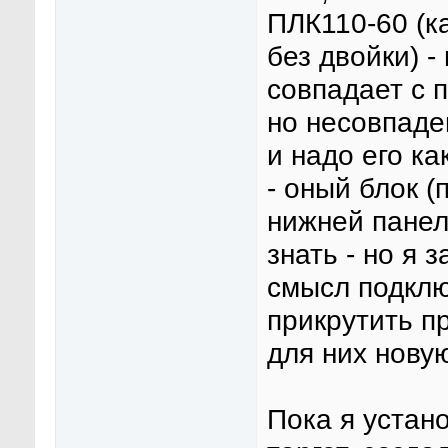
ПЛК110-60 (к
без двойки) 
совпадает с 
но несовпаден
и надо его ка
- оный блок 
нижней панел
знать - но я 
смысл подклю
прикрутить п
для них новую
Пока я устан