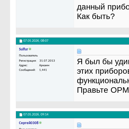
данный прибо
Как быть?
07.05.2026,
08:07
Sulfur
Пользователь
Я был бы уди
Регистрация
31.07.2013
Адрес
Аркаим
этих приборо
Сообщений
1,441
функциональн
Правьте ОРМ 
07.05.2026,
09:14
Сергей0308