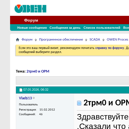
Форум
Новые сообщения
Сообщения за день
Список пользователей
Все
Форум
Программное обеспечение
SCADA
OWEN Proces
Если это ваш первый визит, рекомендуем почитать
справку по форуму
. 
сообщений выберите раздел.
Тема:
2трм0 и OPM
07.05.2026,
06:32
Vlad$13
2трм0 и OP
Пользователь
Регистрация
15.02.2012
Здравствуйте
Сообщений
46
.Сказали что