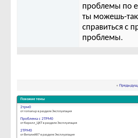
проблемы по ег
ты можешь-та
справиться с п
проблемы.
«
Предыдуща
Похожие темы
2трм0
от romanup в разделе Эксплуатация
Проблема с 2ТРМ0
от Кирилл_ЦКТ в разделе Эксплуатация
2ТРМ0
от Виталий87 в разделе Эксплуатация