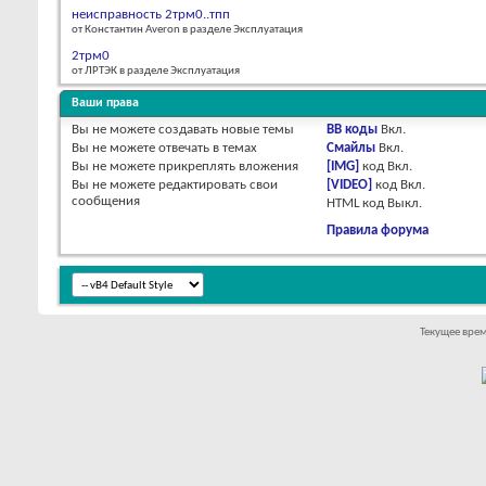
неисправность 2трм0..тпп
от Константин Averon в разделе Эксплуатация
2трм0
от ЛРТЭК в разделе Эксплуатация
Ваши права
Вы
не можете
создавать новые темы
BB коды
Вкл.
Вы
не можете
отвечать в темах
Смайлы
Вкл.
Вы
не можете
прикреплять вложения
[IMG]
код
Вкл.
Вы
не можете
редактировать свои
[VIDEO]
код
Вкл.
сообщения
HTML код
Выкл.
Правила форума
Текущее вре