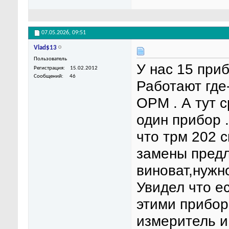
07.05.2026,
09:51
Vlad$13
Пользователь
У нас 15 при
Регистрация
15.02.2012
Сообщений
46
Работают где-
OPM . А тут 
один прибор 
что трм 202 с
замены предл
виноват,нужн
Увидел что ес
этими прибор
измеритель и 