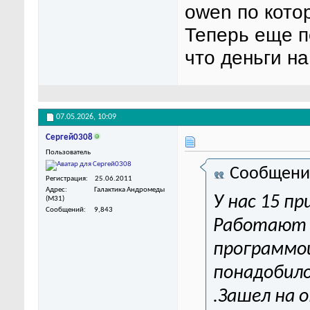
owen по кото
Теперь еще п
что деньги на
07.05.2026,
10:09
Сергей0308
Пользователь
Сообщени
Регистрация
25.06.2011
Адрес
Галактика Андромеды
У нас 15 п
(M31)
Сообщений
9,843
Работают г
программой
понадобило
.Зашел на 