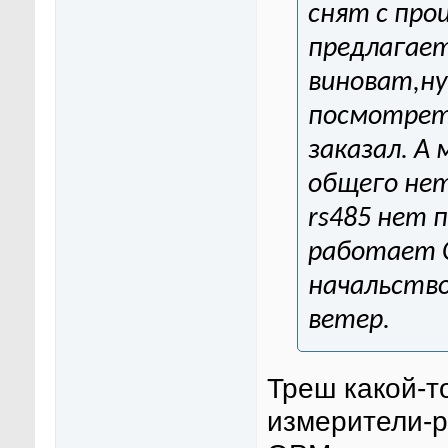
снят с про
предлагает
виноват,н
посмотреть
заказал. А
общего нет
rs485 нет 
работает O
начальств
ветер.
Треш какой-т
измерители-р