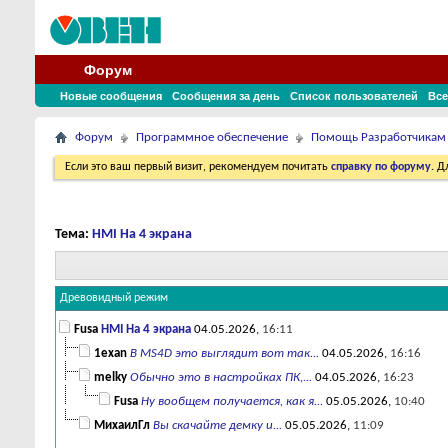
Форум
Новые сообщения
Сообщения за день
Список пользователей
Все
Форум
Программное обеспечение
Помощь Разработчикам
Если это ваш первый визит, рекомендуем почитать
справку по форуму
. 
Тема:
HMI На 4 экрана
Древовидный режим
Fusa
HMI На 4 экрана
04.05.2026,
16:11
1exan
В MS4D это выглядит вот так...
04.05.2026,
16:16
melky
Обычно это в настройках ПК,...
04.05.2026,
16:23
Fusa
Ну вообщем получается, как я...
05.05.2026,
10:40
МихаилГл
Вы скачайте демку и...
05.05.2026,
11:09