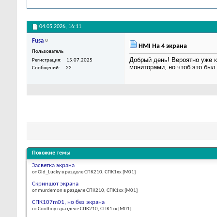
04.05.2026,
16:11
Fusa
HMI На 4 экрана
Пользователь
Добрый день! Вероятно уже к
Регистрация
15.07.2025
мониторами, но чтоб это был
Сообщений
22
Похожие темы
Засветка экрана
от Old_Lucky в разделе СПК210, СПК1xx [М01]
Скриншот экрана
от murdemon в разделе СПК210, СПК1xx [М01]
СПК107m01, но без экрана
от Coolboy в разделе СПК210, СПК1xx [М01]