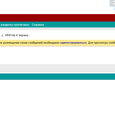
 разделы прочитаны
Справка
HMI На 4 экрана
Для размещения своих сообщений необходимо
зарегистрироваться
. Для просмотра соо