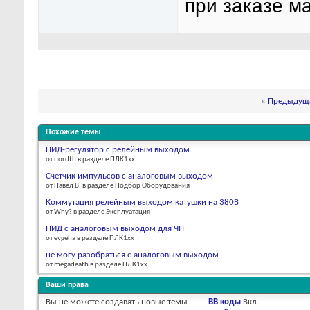
при заказе ма
«
Предыдуща
Похожие темы
ПИД-регулятор с релейным выходом.
от nordth в разделе ПЛК1хх
Счетчик импульсов с аналоговым выходом
от Павел В. в разделе Подбор Оборудования
Коммутация релейным выходом катушки на 380В
от Why? в разделе Эксплуатация
ПИД с аналоговым выходом для ЧП
от evgeha в разделе ПЛК1хх
не могу разобраться с аналоговым выходом
от megadeath в разделе ПЛК1хх
Ваши права
Вы
не можете
создавать новые темы
BB коды
Вкл.