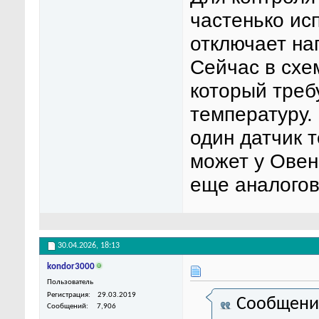
частенько ис
отключает наг
Сейчас в схе
который треб
температуру.
один датчик 
может у Овен
еще аналого
30.04.2026,
18:13
kondor3000
Пользователь
Регистрация
29.03.2019
Сообщени
Сообщений
7,906