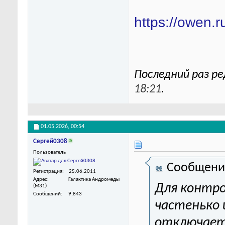
https://owen.r
Последний раз ре
18:21
.
01.05.2026,
00:54
Сергей0308
Пользователь
Сообщени
Регистрация
25.06.2011
Адрес
Галактика Андромеды
Для контро
(M31)
Сообщений
9,843
частенько 
отключает 