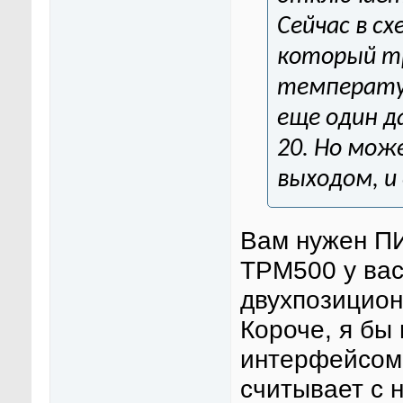
Сейчас в сх
который тр
температу
еще один д
20. Но мож
выходом, и
Вам нужен П
ТРМ500 у вас
двухпозицион
Короче, я бы
интерфейсом,
считывает с 