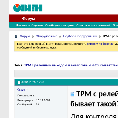
Форум
Новые сообщения
Сообщения за день
Список пользователей
Все
Форум
Оборудование
Подбор Оборудования
ТРМ с рел
Если это ваш первый визит, рекомендуем почитать
справку по форуму
. 
сообщений выберите раздел.
Тема:
ТРМ с релейным выходом и аналоговым 4-20, бывает так
30.04.2026,
17:44
Crazy
ТРМ с реле
Пользователь
Регистрация
10.12.2007
бывает такой
Сообщений
78
Для контроля