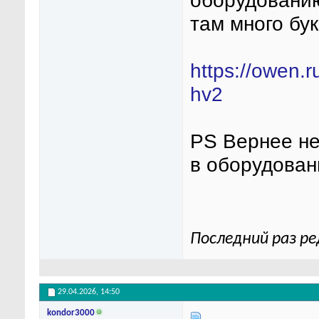
оборудованию
там много бу
https://owen.
hv2
PS Вернее не 
в оборудовани
Последний раз ре
29.04.2026,
14:50
kondor3000