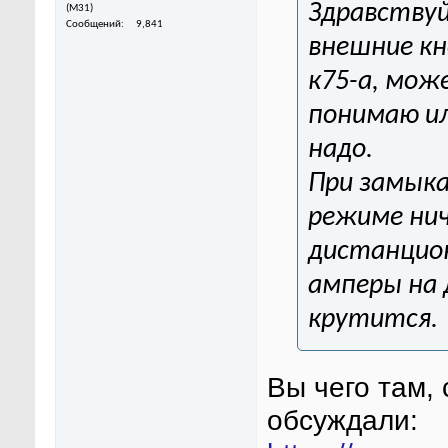
Здравству
(M31)
Сообщений
9,841
внешние кно
к75-а, мож
понимаю ил
надо.
При замыка
режиме нич
дистанцио
амперы на 
крутится.
Вы чего там, 
обсуждали: