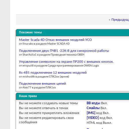
«
Предыдуща
Похожие темы
Master Scada 4D Отказ внешних модулей УСО
от Ilnurabs в разделе Master SCADA 4D
Подключение двух ПЧВ1 -22К-В для синхронной работы
от Sharifulla1 в разделе Приводная техника ОВЕН
Управление символом на экране ПР200 с внешних кнопок.
от игорь68 в разделе Среда программирования OWEN Logic
Rs-485 подключение 12 внешних модулей
от mishustik в разделе СПК2xx (архив)
Подключение внешних цепей
от Alex77 в разделе ПЛК1хх
Ваши права
Вы
не можете
создавать новые темы
BB коды
Вкл.
Вы
не можете
отвечать в темах
Смайлы
Вкл.
Вы
не можете
прикреплять вложения
[IMG]
код
Вкл.
Вы
не можете
редактировать свои
[VIDEO]
код
Вкл.
сообщения
HTML код
Выкл.