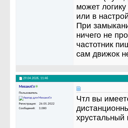
может логику
или в настрой
При замыкани
ничего не пр
частотник пи
сам движок не
29.04.2026,
11:46
МихаилГл
Пользователь
Чтл вы имеет
Регистрация
26.05.2022
дистанционны
Сообщений
3,080
хрустальный 