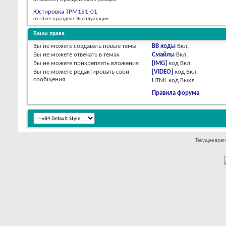
Юстировка ТРМ151-01
от silver в разделе Эксплуатация
Ваши права
Вы
не можете
создавать новые темы
BB коды
Вкл.
Вы
не можете
отвечать в темах
Смайлы
Вкл.
Вы
не можете
прикреплять вложения
[IMG]
код
Вкл.
Вы
не можете
редактировать свои
[VIDEO]
код
Вкл.
сообщения
HTML код
Выкл.
Правила форума
Текущее вре