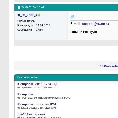
22.04.2026,
11:41
In_Da_Cher_A
Пользователь
E-mail:
support@owen.ru
Регистрация
24.03.2021
Сообщений
2,454
напиши вот туда
«
Предыдуща
Похожие темы
Юстировка МВ110-224.1ТД
от Сергей Фенев в разделе Мх110
Юстировка
от Jakan в разделе Программируемые реле
Юстировка и поверка ТРМ
от Salex в разделе Эксплуатация
трм151 юстировка
от SladeXIV в разделе Эксплуатация