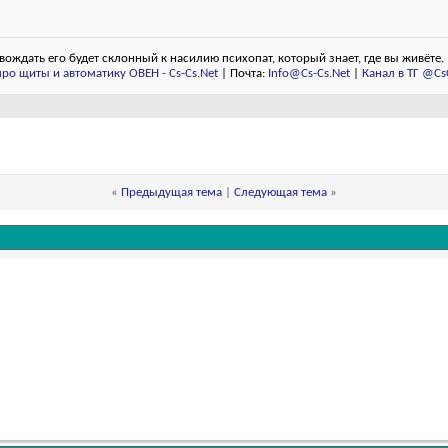
овождать его будет склонный к насилию психопат, который знает, где вы живёте.
ро щиты и автоматику ОВЕН - Cs-Cs.Net
| Почта:
Info@Cs-Cs.Net
|
Канал в ТГ @Cs
«
Предыдущая тема
|
Следующая тема
»