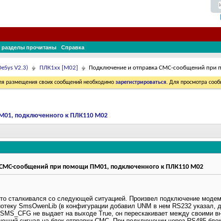
 разделы прочитаны
Справка
eSys V2.3)
ПЛК1хх [М02]
Подключение и отправка СМС-сообщений при
Для размещения своих сообщений необходимо
зарегистрироваться
. Для просмотра соо
М01, подключенного к ПЛК110 М02
 СМС-сообщений при помощи ПМ01, подключенного к ПЛК110 М02
-то сталкивался со следующей ситуацией. Произвел подключение модем
лиотеку SmsOwenLib (в конфигурации добавил UNM в нем RS232 указал, 
SMS_CFG не выдает на выходе True, он перескакивает между своими вну
ающий сигнал на блок отправки СМС. При подключении через RS485 блок