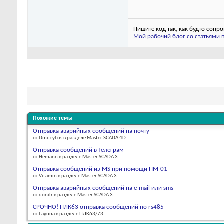
Пишите код так, как будто сопр
Мой рабочий блог со статьями п
Похожие темы
Отправка аварийных сообщений на почту
от DmitryLos в разделе Master SCADA 4D
Отправка сообщений в Телеграм
от Hemann в разделе Master SCADA 3
Отправка сообщений из MS при помощи ПМ-01
от Vitamin в разделе Master SCADA 3
Отправка аварийных сообщений на e-mail или sms
от donilr в разделе Master SCADA 3
СРОЧНО! ПЛК63 отправка сообщений по rs485
от Laguna в разделе ПЛК63/73