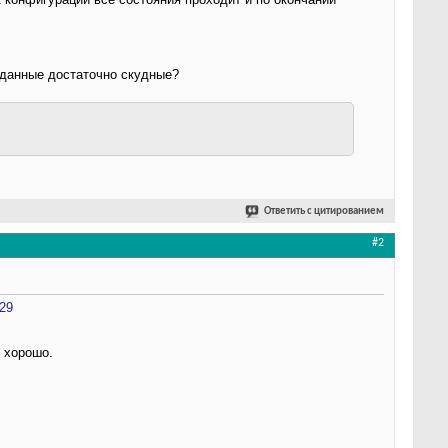
е данные достаточно скудные?
Ответить с цитированием
#2
029
т хорошо.