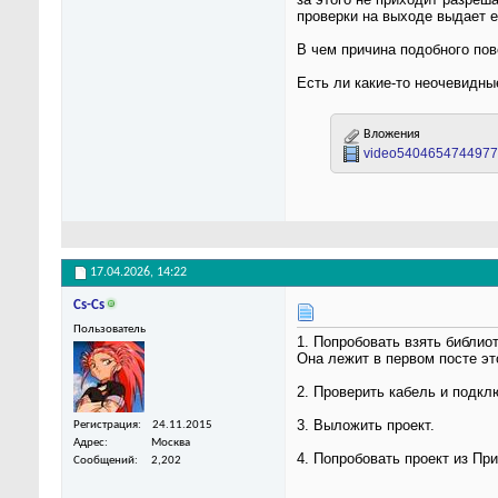
проверки на выходе выдает е
В чем причина подобного по
Есть ли какие-то неочевидны
Вложения
video540465474497
17.04.2026,
14:22
Cs-Cs
Пользователь
1. Попробовать взять библио
Она лежит в первом посте эт
2. Проверить кабель и подкл
3. Выложить проект.
Регистрация
24.11.2015
Адрес
Москва
4. Попробовать проект из П
Сообщений
2,202