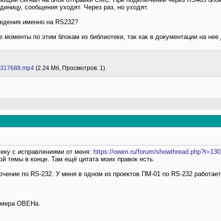
диницу, сообщения уходят. Через раз, но уходят.
ведения именно на RS232?
е моменты по этим блокам из библиотеки, так как в документации на не
7317688.mp4
(2.24 Мб, Просмотров: 1)
теку с исправлениями от меня:
https://owen.ru/forum/showthread.php?t=13
ой темы в конце. Там ещё цитата моих правок есть.
ючение по RS-232. У меня в одном из проектов ПМ-01 по RS-232 работае
римера ОВЕНа.