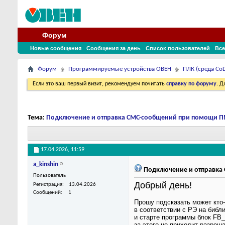
Форум
Новые сообщения
Сообщения за день
Список пользователей
Все
Форум
Программируемые устройства ОВЕН
ПЛК (среда CoD
Если это ваш первый визит, рекомендуем почитать
справку по форуму
. 
Тема:
Подключение и отправка СМС-сообщений при помощи П
17.04.2026,
11:59
a_kinshin
Подключение и отправка
Пользователь
Добрый день!
Регистрация
13.04.2026
Сообщений
1
Прошу подсказать может кто
в соответствии с РЭ на биб
и старте программы блок FB_
за этого не приходит разреш