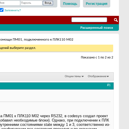
Помощь
Регистрация
Запомнить?
Расширенный поиск
 помощи ПМ01, подключенного к ПЛК110 М02
бщений выберите раздел.
Показано с 1 по 2 из 2
Опции темы
Отображение
#1
а ПМ01 к ПЛК110 М02 через RS232, в codesys создал проект
добавил необходимые блоки). Однако, при подключении к ПЛК
тренними состояниями state между 1 и 3, соответственно из-
 конфигурации все состояния проходит и по окончании