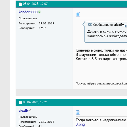
08.04.2026,
19:07
kondor3000
Пользователь
Регистрация
29.03.2019
Сообщение от
alexfly
Сообщений
7,907
Друзья, а как-то можно
хотелось бы наблюдать
Конечно можно, точки не наз
В эмуляции только обмен не 
Кстати в 3.5 на вирт. контро
Последний раз редактировалось kon
08.04.2026,
19:21
alexfly
Пользователь
Тогда чего-то я недопонимаю
Регистрация
28.12.2014
3.png
Сообщений
41