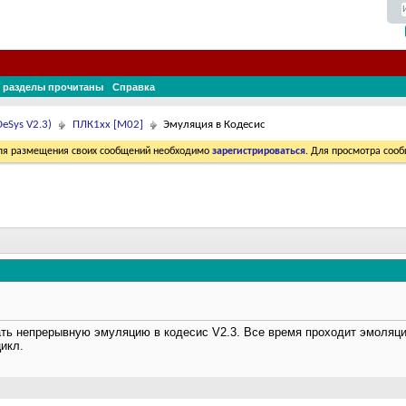
 разделы прочитаны
Справка
eSys V2.3)
ПЛК1хх [М02]
Эмуляция в Кодесис
Для размещения своих сообщений необходимо
зарегистрироваться
. Для просмотра соо
ать непрерывную эмуляцию в кодесис V2.3. Все время проходит эмоляция
икл.