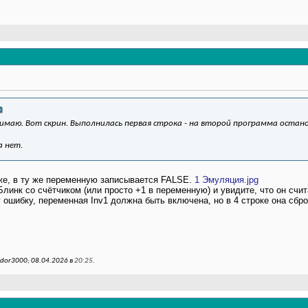
нимаю. Вот скрин. Выполнилась первая строка - на второй программа остан
а нет.
иже, в ту же переменную записывается FALSE.
1 Эмуляция.jpg
Блинк со счётчиком (или просто +1 в переменную) и увидите, что он счит
ошибку, переменная Inv1 должна быть включена, но в 4 строке она сбро
dor3000; 08.04.2026 в
20:25
.