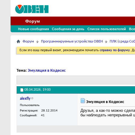
Форум
Новые сообщения
Сообщения за день
Список пользователей
Все
Форум
Программируемые устройства ОВЕН
ПЛК (среда CoD
Если это ваш первый визит, рекомендуем почитать
справку по форуму
. 
Тема:
Эмуляция в Кодесис
08.04.2026,
19:00
alexfly
Эмуляция в Кодесис
Пользователь
Друзья, а как-то можно сдел
Регистрация
28.12.2014
бы наблюдать непрерывный ц
Сообщений
41