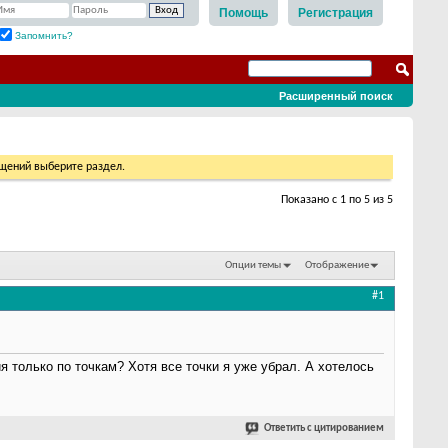
Помощь
Регистрация
Запомнить?
Расширенный поиск
бщений выберите раздел.
Показано с 1 по 5 из 5
Опции темы
Отображение
#1
 только по точкам? Хотя все точки я уже убрал. А хотелось
Ответить с цитированием