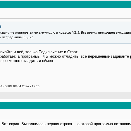
 сделать непрерывную эмуляцию в кодесис V2.3. Все время проходит эмоляция
 непрерывный цикл.
начайте и всё, только Подключение и Старт.
работает, а программы, ФБ можно отладить, все переменные задавайте 
ллере можно отладить и обмен.
dor3000; 08.04.2026 в
19:16
.
. Вот скрин. Выполнилась первая строка - на второй программа останови