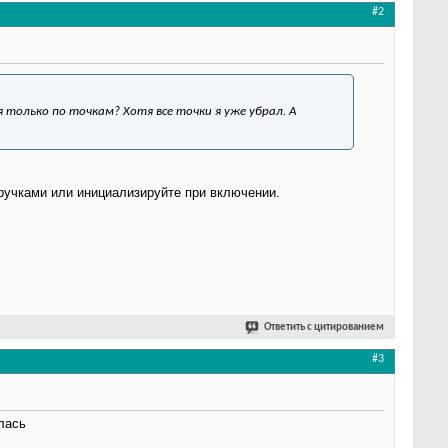
#2
 только по точкам? Хотя все точки я уже убрал. А
ручками или инициализируйте при включении.
Ответить с цитированием
#3
лась