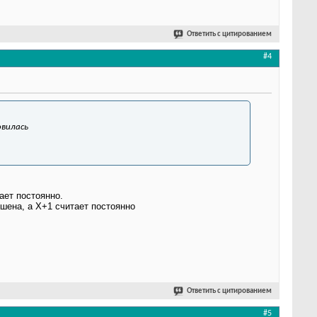
Ответить с цитированием
#4
овилась
ает постоянно.
шена, а X+1 считает постоянно
Ответить с цитированием
#5