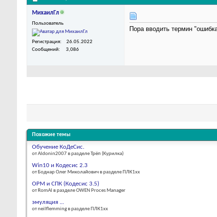
МихаилГл
Пользователь
Пора вводить термин "ошибка
Регистрация
26.05.2022
Сообщений
3,086
Похожие темы
Обучение КоДеСис.
от Aldonin2007 в разделе Трёп (Курилка)
Win10 и Кодесис 2.3
от Боднар Олег Миколайович в разделе ПЛК1хх
OPM и СПК (Кодесис 3.5)
от RomAl в разделе OWEN Proces Manager
эмуляция ...
от neilflemming в разделе ПЛК1хх