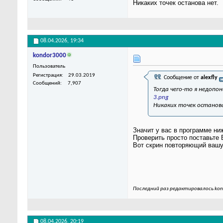
Никаких точек останова нет.
08.04.2026,
19:34
kondor3000
Пользователь
Регистрация
29.03.2019
Сообщение от
alexfly
Сообщений
7,907
Тогда чего-то я недопо
3.png
Никаких точек останов
Значит у вас в программе н
Проверить просто поставьте 
Вот скрин повторяющий вашу 
Последний раз редактировалось kon
08.04.2026,
20:19