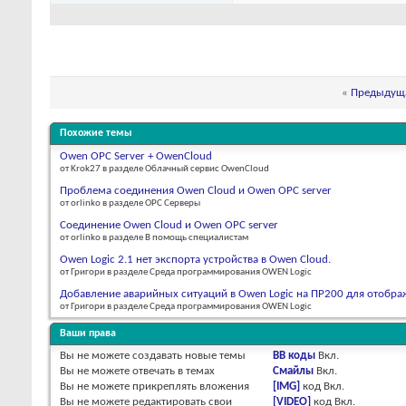
«
Предыдуща
Похожие темы
Owen OPC Server + OwenCloud
от Krok27 в разделе Облачный сервис OwenCloud
Проблема соединения Owen Cloud и Owen OPC server
от orlinko в разделе OPC Серверы
Соединение Owen Cloud и Owen OPC server
от orlinko в разделе В помощь специалистам
Owen Logic 2.1 нет экспорта устройства в Owen Cloud.
от Григори в разделе Среда программирования OWEN Logic
Добавление аварийных ситуаций в Owen Logic на ПР200 для отобра
от Григори в разделе Среда программирования OWEN Logic
Ваши права
Вы
не можете
создавать новые темы
BB коды
Вкл.
Вы
не можете
отвечать в темах
Смайлы
Вкл.
Вы
не можете
прикреплять вложения
[IMG]
код
Вкл.
Вы
не можете
редактировать свои
[VIDEO]
код
Вкл.