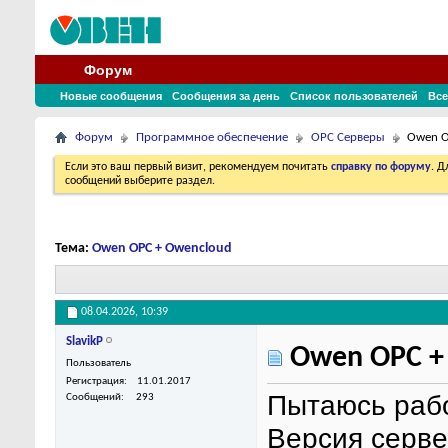
Форум
Новые сообщения
Сообщения за день
Список пользователей
Все
Форум
Программное обеспечение
OPC Серверы
Owen O
Если это ваш первый визит, рекомендуем почитать
справку по форуму
. 
сообщений выберите раздел.
Тема:
Owen OPC + Owencloud
08.04.2026,
10:39
SlavikP
Owen OPC +
Пользователь
Регистрация
11.01.2017
Пытаюсь рабо
Сообщений
293
Версия серве