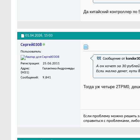
Да китайский контроллер по 5
01.04.2026,
15:03
Сергей0308
Пользователь
Сообщение от
kondor3
Регистрация
25.06.2011
А он хочет за 30 рубле
Адрес
Галактика Андромеды
Если жалко денег, купи
(M31)
Сообщений
9,841
Тогда уж четыре 2ТРМ0, деш
Если проблему можно решить за 
справиться с проблемами, либо