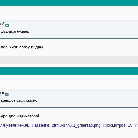
308
 дешевле будет!
налов были сразу видны.
000
8 каналов были сразу.
боре два индикатора!