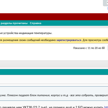
 разделы прочитаны
Справка
ые устройства индикация температуры.
Для размещения своих сообщений необходимо
зарегистрироваться
. Для просмотра соо
Показано с 11 по 20 из 68
 уже. Плюсом падает блок питания, корпус и т.д - все это собрать, проверить
то дешевле чем УКТ38 (23,7 тыр), на разницу ещё и 2 БП можно купить
ht