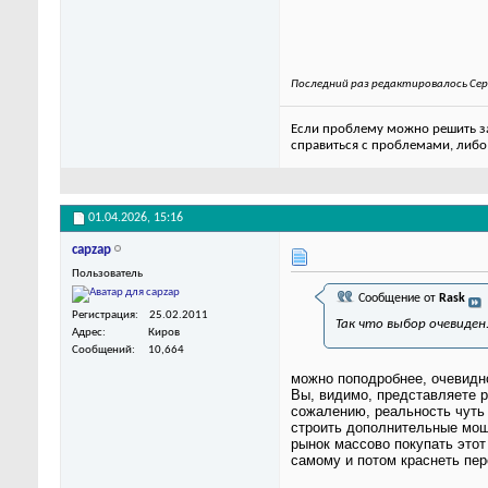
Последний раз редактировалось Сер
Если проблему можно решить за 
справиться с проблемами, либо
01.04.2026,
15:16
capzap
Пользователь
Сообщение от
Rask
Регистрация
25.02.2011
Так что выбор очевиден
Адрес
Киров
Сообщений
10,664
можно поподробнее, очевидно
Вы, видимо, представляете р
сожалению, реальность чуть 
строить дополнительные мощн
рынок массово покупать этот
самому и потом краснеть пе