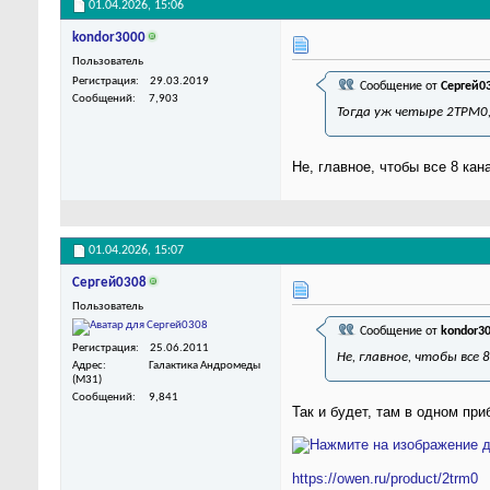
01.04.2026,
15:06
kondor3000
Пользователь
Регистрация
29.03.2019
Сообщение от
Сергей0
Сообщений
7,903
Тогда уж четыре 2ТРМ0,
Не, главное, чтобы все 8 ка
01.04.2026,
15:07
Сергей0308
Пользователь
Сообщение от
kondor3
Регистрация
25.06.2011
Не, главное, чтобы все 
Адрес
Галактика Андромеды
(M31)
Сообщений
9,841
Так и будет, там в одном при
https://owen.ru/product/2trm0