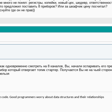
не много не понял: регистры, копейки, новый цех, шедевр, ответственнос
то предложил поставить 8 приборов? Или за шкафчик цену посчитал?
снуйте где он не прав))
ак одновременно смотреть на 8 кaнaлов, Вы, начали оспаривать его пре
ибор который отвергает топик стартер. Получается Вы не на чьей сторо
нельзя
code. Good programmers worry about data structures and their relationships