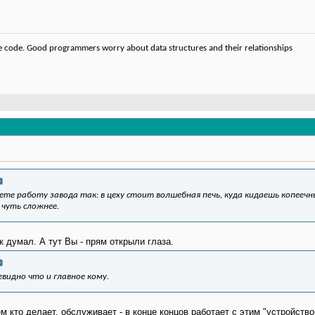
code. Good programmers worry about data structures and their relationships
ете работу завода так: в цеху стоит волшебная печь, куда кидаешь копееч
 чуть сложнее.
к думал. А тут Вы - прям открыли глаза.
видно что и главное кому.
м кто делает, обслуживает - в конце концов работает с этим "устройство