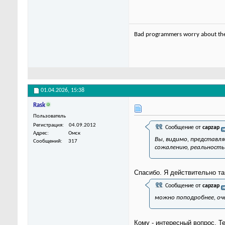
Bad programmers worry about the 
01.04.2026,
15:38
Rask
Пользователь
Регистрация
04.09.2012
Сообщение от
capzap
Адрес
Омск
Вы, видимо, представля
Сообщений
317
сожалению, реальность
Спасибо. Я действительно та
Сообщение от
capzap
можно поподробнее, оче
Кому - интересный вопрос. Те