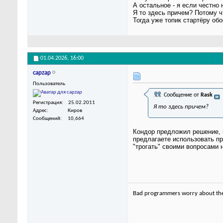
А остальное - я если честно 
Я то здесь причем? Потому ч
Тогда уже топик стартёру обо
01.04.2026,
16:00
capzap
Пользователь
Сообщение от
Rask
Регистрация
25.02.2011
Я то здесь причем?
Адрес
Киров
Сообщений
10,664
Кондор предложил решение, к
предлагаете использовать пр
"трогать" своими вопросами 
Bad programmers worry about the 