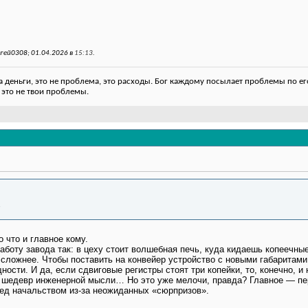
гей0308; 01.04.2026 в
15:13
.
деньги, это не проблема, это расходы. Бог каждому посылает проблемы по его
 это не твои проблемы.
.
 что и главное кому.
аботу завода так: в цеху стоит волшебная печь, куда кидаешь копеечн
сложнее. Чтобы поставить на конвейер устройство с новыми габаритами,
ости. И да, если сдвиговые регистры стоят три копейки, то, конечно, и
 шедевр инженерной мысли… Но это уже мелочи, правда? Главное — пер
ред начальством из‑за неожиданных «сюрпризов».