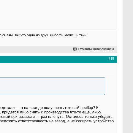
 силам. Так что одно из двух. Либо ты можешь-таки
Ответить с цитированием
#18
ые детали — а на выходе получаешь готовый прибор? К
 придётся либо снять с производства что‑то ещё, либо
 новый цех возвести — раз плюнуть. Осталось только убедить
еложить ответственность на завод, а не собирать устройство