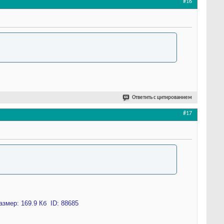
#16
Ответить с цитированием
#17