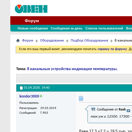
Форум
Новые сообщения
Сообщения за день
Список пользователей
Все
Форум
Оборудование
Подбор Оборудования
8 канальн
Если это ваш первый визит, рекомендуем почитать
справку по форуму
. 
Тема:
8 канальные устройства индикация температуры.
01.04.2026,
14:40
kondor3000
Пользователь
Регистрация
29.03.2019
Сообщение от
Rask
Сообщений
7,903
так уж и 12500. 17300 -
Даже 17,3 +2,2 = 19,5 тыр, э