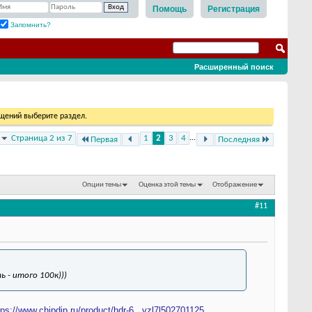
Помощь
Регистрация
Запомнить?
Расширенный поиск
бщений выберите раздел.
Страница 2 из 7
1
2
3
4
...
Первая
Последняя
Опции темы
Оценка этой темы
Отображение
#11
 - итого 100к)))
tps://www.chipdip.ru/product/hdr-6...vzl7l502701125