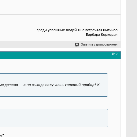
среди успешных людей я не встречала нытиков
Барбара Коркоран
Ответить с цитированием
#19
ные детали — а на выходе получаешь готовый прибор? К
м".