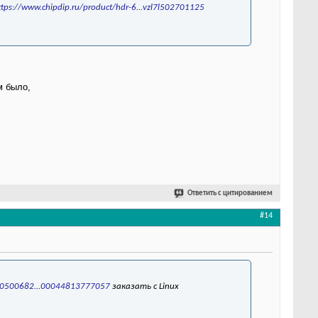
ttps://www.chipdip.ru/product/hdr-6...vzl7l502701125
м было,
Ответить с цитированием
#14
/100500682...00044813777057
заказать с Linux