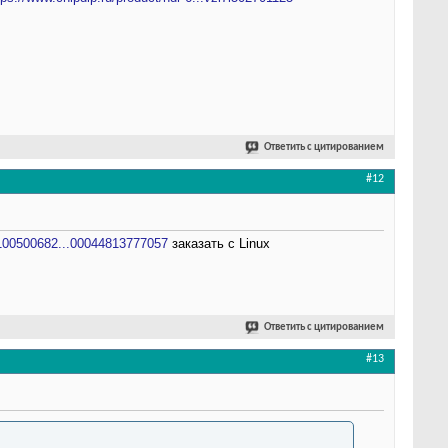
Ответить с цитированием
#12
m/100500682...00044813777057
заказать с Linux
Ответить с цитированием
#13