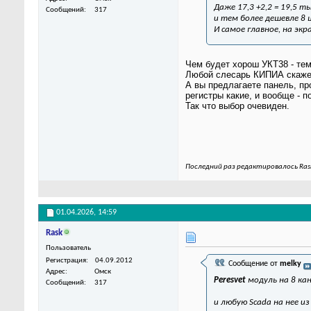
Даже 17,3 +2,2 = 19,5 т
Сообщений
317
и тем более дешевле 8
И самое главное, на экра
Чем будет хорош УКТ38 - тем
Любой слесарь КИПИА скажем
А вы предлагаете панель, про
регистры какие, и вообще - пол
Так что выбор очевиден.
Последний раз редактировалось Rask
01.04.2026,
14:59
Rask
Пользователь
Регистрация
04.09.2012
Сообщение от
melky
Адрес
Омск
Peresvet
модуль на 8 ка
Сообщений
317
и любую Scada на нее из