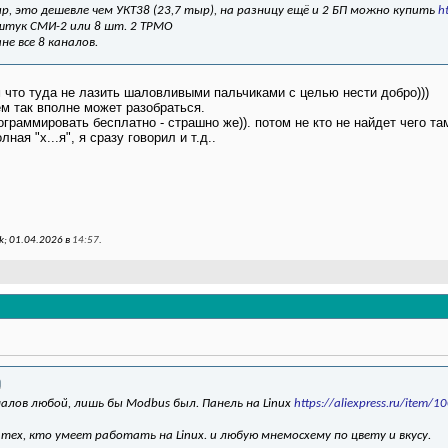
ыр, это дешевле чем УКТ38 (23,7 тыр), на разницу ещё и 2 БП можно купить
h
 штук СМИ-2 или 8 шт. 2 ТРМО
не все 8 каналов.
 что туда не лазить шаловливыми пальчиками с целью нести добро)))
 так вполне может разобраться.
граммировать бесплатно - страшно же)). потом не кто не найдет чего та
ная "х...я", я сразу говорил и т.д..
; 01.04.2026 в
14:57
.
налов любой, лишь бы Modbus был. Панель на Linux
https://aliexpress.ru/item
 тех, кто умеет работать на Linux. и любую мнемосхему по цвету и вкусу.