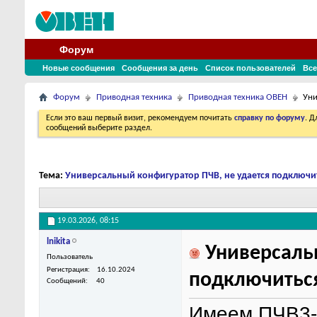
Форум
Новые сообщения
Сообщения за день
Список пользователей
Все
Форум
Приводная техника
Приводная техника ОВЕН
Уни
Если это ваш первый визит, рекомендуем почитать
справку по форуму
. 
сообщений выберите раздел.
Тема:
Универсальный конфигуратор ПЧВ, не удается подключит
19.03.2026,
08:15
lnikita
Универсальн
Пользователь
Регистрация
16.10.2024
подключиться
Сообщений
40
Имеем ПЧВ3-2