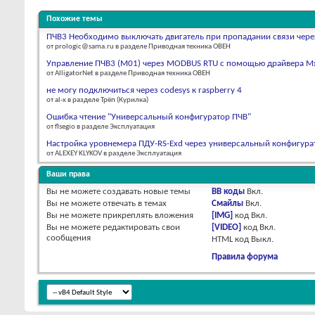
Похожие темы
ПЧВ3 Необходимо выключать двигатель при пропадании связи чере
от prologic@sama.ru в разделе Приводная техника ОВЕН
Управление ПЧВ3 (М01) через MODBUS RTU с помощью драйвера М
от AlligatorNet в разделе Приводная техника ОВЕН
не могу подключиться через codesys к raspberry 4
от al-x в разделе Трёп (Курилка)
Ошибка чтение "Универсальный конфигуратор ПЧВ"
от flsegio в разделе Эксплуатация
Настройка уровнемера ПДУ-RS-Exd через универсальный конфигура
от ALEXEY KLYKOV в разделе Эксплуатация
Ваши права
Вы
не можете
создавать новые темы
BB коды
Вкл.
Вы
не можете
отвечать в темах
Смайлы
Вкл.
Вы
не можете
прикреплять вложения
[IMG]
код
Вкл.
Вы
не можете
редактировать свои
[VIDEO]
код
Вкл.
сообщения
HTML код
Выкл.
Правила форума