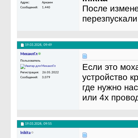
Адрес
Аркаим
После измене
Сообщений
1,440
перезпускали
19.03.2026,
09:49
МихаилГл
Пользователь
Если это мох
Регистрация
26.05.2022
устройство к
Сообщений
3,079
где нужно нас
или 4х провод
19.03.2026,
09:55
lnikita