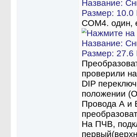
COM4. один, 
Преобразоват
проверили на
DIP переключ
положении (
Провода А и 
преобразоват
На ПЧВ, подк
первый(верхни