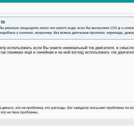
A
ы реально защищать насос от сухого хода, если бы вычисляло COS φ и имел
подобных у сименса, например. Без всяких датчиков протока, перепада, давле
метр использовать если Вы знаете номинальный ток двигателя, в смысл
 так понимаю ещё и линейная и на мой взгляд использовать ток двигате
деньги, это не проблема, это расходы. Бог каждому посылает проблемы по его
 это не твои проблемы.