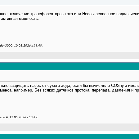
анное включение трансфорсаторов тока или Несогласованное подключени
и активная мощность.
dor3000; 10.05.2026 в
23:40
.
льно защищать насос от сухого хода, если бы вычисляло COS φ и имело
енса, например. Без всяких датчиков протока, перепада, давления и п
ne.A; 11.05.2026 в
10:49
.