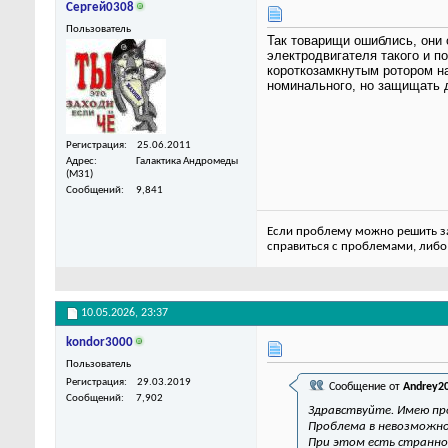
Сергей0308
Пользователь
Так товарищи ошиблись, они 
электродвигателя такого и п
короткозамкнутым ротором на
номинального, но защищать д
Регистрация
25.06.2011
Адрес
Галактика Андромеды
(M31)
Сообщений
9,841
Если проблему можно решить за 
справиться с проблемами, либо
10.05.2026,
23:37
kondor3000
Пользователь
Регистрация
29.03.2019
Сообщение от
Andrey2
Сообщений
7,902
Здравствуйте. Имею про
Проблема в невозможнос
При этом есть страннос