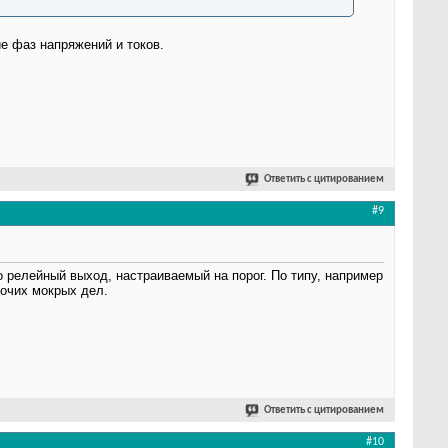
е фаз напряжений и токов.
Ответить с цитированием
#9
 релейный выход, настраиваемый на порог. По типу, например
рочих мокрых дел.
Ответить с цитированием
#10