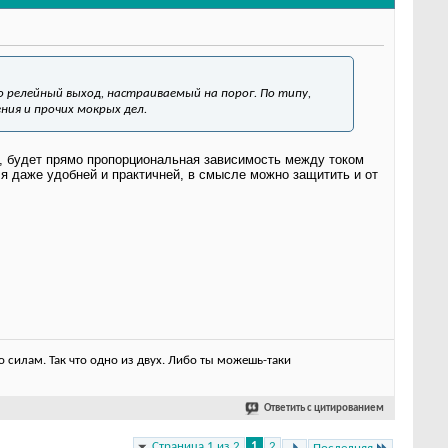
о релейный выход, настраиваемый на порог. По типу,
ния и прочих мокрых дел.
е, будет прямо пропорциональная зависимость между током
ля даже удобней и практичней, в смысле можно защитить и от
 силам. Так что одно из двух. Либо ты можешь-таки
Ответить с цитированием
Страница 1 из 2
1
2