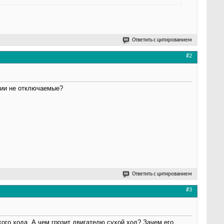
Ответить с цитированием
#2
рии не отключаемые?
Ответить с цитированием
#3
ого хода. А чем грозит двигателю сухой ход? Зачем его