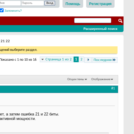
Помощь
Регистрация
Запомнить?
Расширенный поиск
 21 22
бщений выберите раздел.
Страница 1 из 2
1
2
Показано с 1 по 10 из 16
Последняя
Опции темы
Отображение
#1
т, а затем ошибка 21 и 22 биты.
 активной мощности.