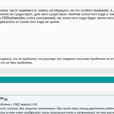
очень часто ошибаются, можно не обращать на это особого внимания, в 
онятия не существует, для него существует понятие холостого хода и т
 1500об/мин(без учёта скольжения) ток холостого хода будет около поло
вигатель от холостого хода не нужно.
деньги, это не проблема, это расходы. Бог каждому посылает проблемы по его
 это не твои проблемы.
026
блему с УЗД1 версия 2.03.
ти запуска. Все защиты отключены. При пуске пару секунд двигатель рабо
ть в окне owen configurator: есть показания тока и напряжения, но нет ра