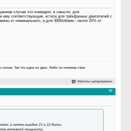
данном случае это очевидно, в смысле, для
оки ему соответствующие, кстати для трёхфазных двигателей с
вины от номинального, а для 3000об/мин - около 25% от
 силам. Так что одно из двух. Либо ты можешь-таки
Ответить с цитированием
#8
тает, а затем ошибка 21 и 22 биты.
счета активной мощности.