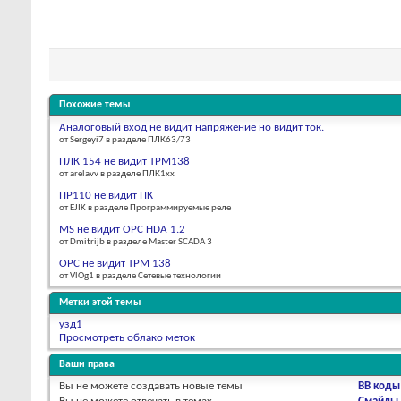
Похожие темы
Аналоговый вход не видит напряжение но видит ток.
от Sergeyi7 в разделе ПЛК63/73
ПЛК 154 не видит ТРМ138
от arelavv в разделе ПЛК1хх
ПР110 не видит ПК
от EJIK в разделе Программируемые реле
MS не видит OPC HDA 1.2
от Dmitrijb в разделе Master SCADA 3
ОРС не видит ТРМ 138
от VlOg1 в разделе Сетевые технологии
Метки этой темы
узд1
Просмотреть облако меток
Ваши права
Вы
не можете
создавать новые темы
BB коды