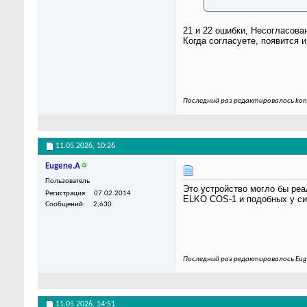
21 и 22 ошибки, Несогласов
Когда согласуете, появится 
Последний раз редактировалось kon
11.05.2026,
10:26
Eugene.A
Пользователь
Это устройство могло бы реа
Регистрация
07.02.2014
ELKO COS-1 и подобных у сим
Сообщений
2,630
Последний раз редактировалось Euge
11.05.2026,
14:51