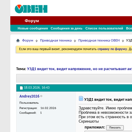
Форум
Новые сообщения
Сообщения за день
Список пользователей
Все
Форум
Приводная техника
Приводная техника ОВЕН
УЗД
Если это ваш первый визит, рекомендуем почитать
справку по форуму
. 
Тема:
УЗД1 видит ток, видит напряжение, но не расчитывает а
18.03.2026,
16:43
Andrey2026
УЗД1 видит ток, видит на
Пользователь
Здравствуйте. Имею проблему
Регистрация
16.02.2026
Проблема в невозможности за
Сообщений
1
При этом есть странность в о
Скриншоты
приложил: