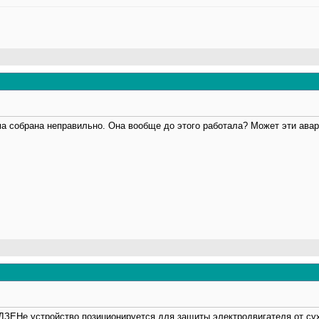
ма собрана неправильно. Она вообще до этого работала? Может эти ава
ДЗЕНе устройство позиционируется для защиты электродвигателя от сух