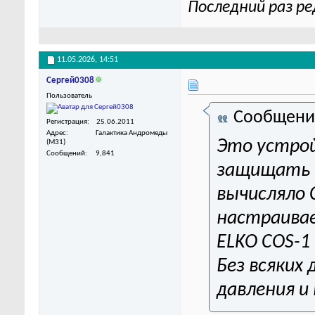
Последний раз ре
11.05.2026,
14:51
Сергей0308
Пользователь
Сообщени
Регистрация
25.06.2011
Адрес
Галактика Андромеды
Это устрой
(M31)
Сообщений
9,841
защищать н
вычисляло 
настраивае
ELKO COS-1
Без всяких
давления и