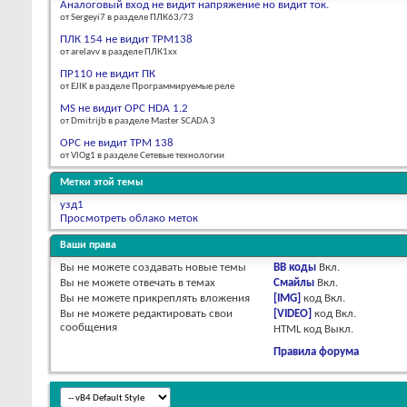
Аналоговый вход не видит напряжение но видит ток.
от Sergeyi7 в разделе ПЛК63/73
ПЛК 154 не видит ТРМ138
от arelavv в разделе ПЛК1хх
ПР110 не видит ПК
от EJIK в разделе Программируемые реле
MS не видит OPC HDA 1.2
от Dmitrijb в разделе Master SCADA 3
ОРС не видит ТРМ 138
от VlOg1 в разделе Сетевые технологии
Метки этой темы
узд1
Просмотреть облако меток
Ваши права
Вы
не можете
создавать новые темы
BB коды
Вкл.
Вы
не можете
отвечать в темах
Смайлы
Вкл.
Вы
не можете
прикреплять вложения
[IMG]
код
Вкл.
Вы
не можете
редактировать свои
[VIDEO]
код
Вкл.
сообщения
HTML код
Выкл.
Правила форума