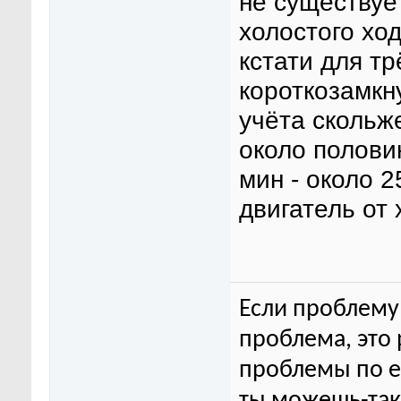
не существуе
холостого хо
кстати для т
короткозамкн
учёта скольже
около полови
мин - около 
двигатель от 
Если проблему 
проблема, это
проблемы по ег
ты можешь-та