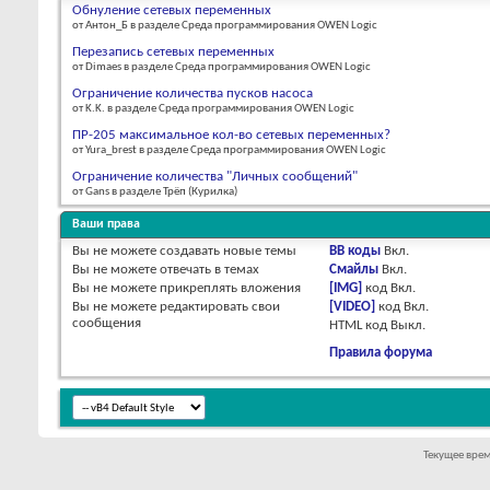
Обнуление сетевых переменных
от Антон_Б в разделе Среда программирования OWEN Logic
Перезапись сетевых переменных
от Dimaes в разделе Среда программирования OWEN Logic
Ограничение количества пусков насоса
от K.K. в разделе Среда программирования OWEN Logic
ПР-205 максимальное кол-во сетевых переменных?
от Yura_brest в разделе Среда программирования OWEN Logic
Ограничение количества "Личных сообщений"
от Gans в разделе Трёп (Курилка)
Ваши права
Вы
не можете
создавать новые темы
BB коды
Вкл.
Вы
не можете
отвечать в темах
Смайлы
Вкл.
Вы
не можете
прикреплять вложения
[IMG]
код
Вкл.
Вы
не можете
редактировать свои
[VIDEO]
код
Вкл.
сообщения
HTML код
Выкл.
Правила форума
Текущее вре