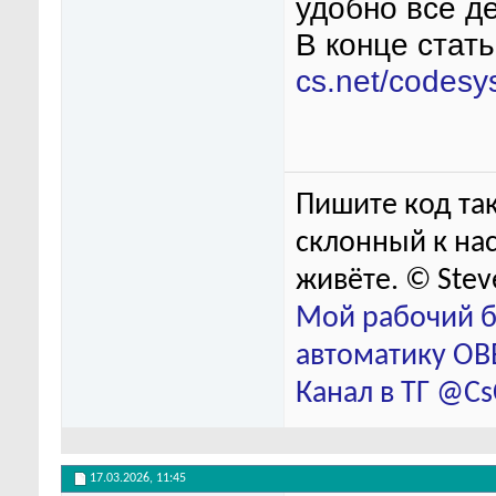
удобно всё д
В конце стат
cs.net/codesys
Пишите код так
склонный к нас
живёте. © Stev
Мой рабочий б
автоматику ОВЕ
Канал в ТГ @C
17.03.2026,
11:45