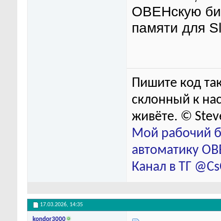
ОВЕНскую би
памяти для S
Пишите код так
склонный к нас
живёте. © Stev
Мой рабочий б
автоматику ОВЕ
Канал в ТГ @C
17.03.2026,
14:35
kondor3000