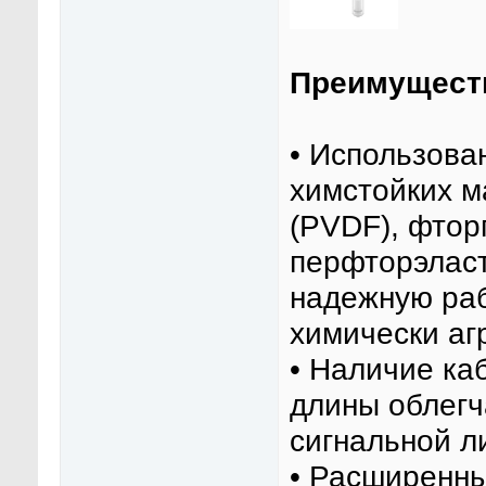
Преимуществ
• Использова
химстойких м
(PVDF), фтор
перфторэласт
надежную раб
химически аг
• Наличие ка
длины облегч
сигнальной л
• Расширенны