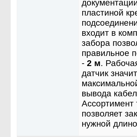
документации
пластиной кр
подсоединен
входит в ком
забора позво
правильное п
-
2 м
. Рабоча
датчик значи
максимальной
вывода кабел
Ассортимент 
позволяет за
нужной длино