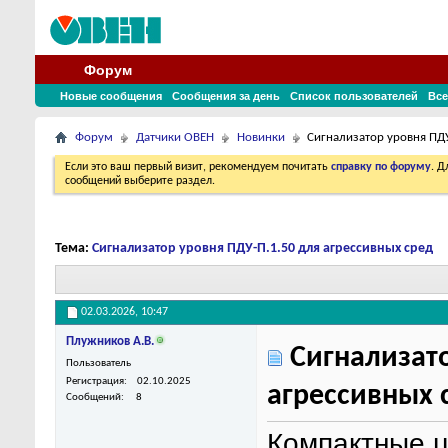
Форум
Новые сообщения
Сообщения за день
Список пользователей
Все
Форум
Датчики ОВЕН
Новинки
Сигнализатор уровня ПДУ
Если это ваш первый визит, рекомендуем почитать
справку по форуму
. 
сообщений выберите раздел.
Тема:
Сигнализатор уровня ПДУ-П.1.50 для агрессивных сред
02.03.2026,
10:47
Плужников А.В.
Сигнализато
Пользователь
Регистрация
02.10.2025
агрессивных 
Сообщений
8
Компактные 