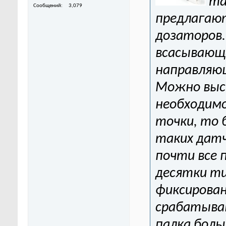
та
Сообщений
3,079
предлагают
дозаторов.
всасывающе
направляю
Можно выс
необходимо
точки, то 
таких датч
почти все 
десятки ти
фиксирован
срабатыван
палка боль