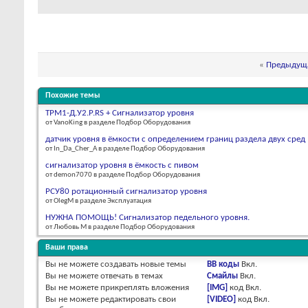
«
Предыдуща
Похожие темы
ТРМ1-Д.У2.Р.RS + Сигнализатор уровня
от VanoKing в разделе Подбор Оборудования
датчик уровня в ёмкости с определением границ раздела двух сред
от In_Da_Cher_A в разделе Подбор Оборудования
сигнализатор уровня в ёмкость с пивом
от demon7070 в разделе Подбор Оборудования
РСУ80 ротационный сигнализатор уровня
от OlegM в разделе Эксплуатация
НУЖНА ПОМОЩЬ! Сигнализатор педельного уровня.
от Любовь М в разделе Подбор Оборудования
Ваши права
Вы
не можете
создавать новые темы
BB коды
Вкл.
Вы
не можете
отвечать в темах
Смайлы
Вкл.
Вы
не можете
прикреплять вложения
[IMG]
код
Вкл.
Вы
не можете
редактировать свои
[VIDEO]
код
Вкл.