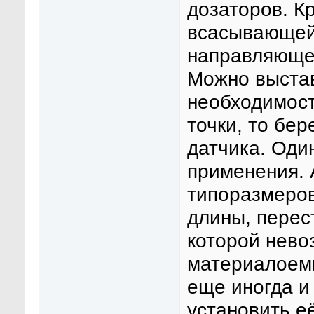
дозаторов. К
всасывающей 
направляющем
Можно выстав
необходимост
точки, то бер
датчика. Оди
применения. 
типоразмеров
длины, перес
которой нево
материалоемк
еще иногда и
установить её