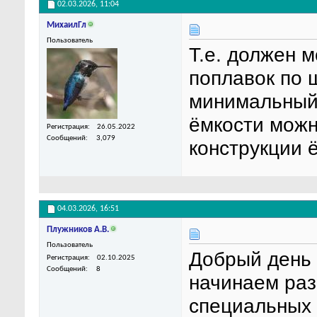
02.03.2026,
11:04
МихаилГл
Пользователь
Т.е. должен 
поплавок по ш
минимальный 
ёмкости можн
Регистрация
26.05.2022
Сообщений
3,079
конструкции ё
04.03.2026,
16:51
Плужников А.В.
Пользователь
Добрый день 
Регистрация
02.10.2025
Сообщений
8
начинаем раз
специальных 