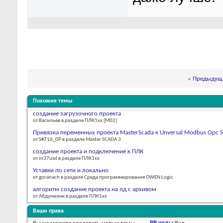
«
Предыдуща
Похожие темы
создание загрузочного проекта
от Васильев в разделе ПЛК1хх [М02]
Привязка переменных проекта MasterScada к Unversal Modbus Opc S
от S#716_0P в разделе Master SCADA 3
создание проекта и подключение к ПЛК
от in37usd в разделе ПЛК1хх
Уставки по сети и локально
от goranach в разделе Среда программирования OWEN Logic
алгоритм создание проекта на лд с архивом
от Абдумалик в разделе ПЛК1хх
Ваши права