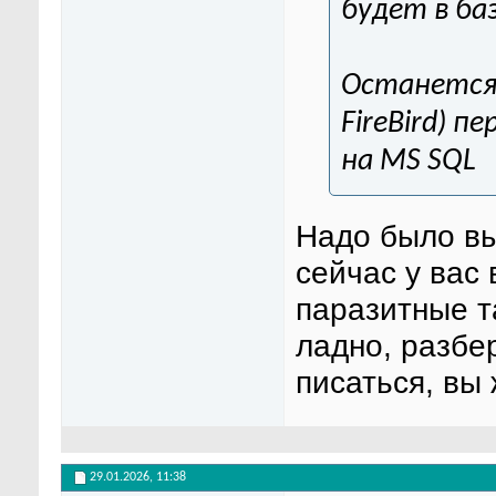
будет в ба
Останется 
FireBird) п
на MS SQL
Надо было вы
сейчас у вас 
паразитные т
ладно, разбер
писаться, вы 
29.01.2026,
11:38