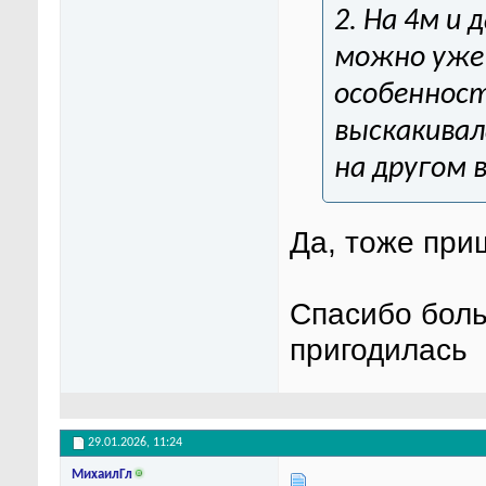
2. На 4м и
можно уже 
особенност
выскакивала
на другом в
Да, тоже приш
Спасибо боль
пригодилась
29.01.2026,
11:24
МихаилГл