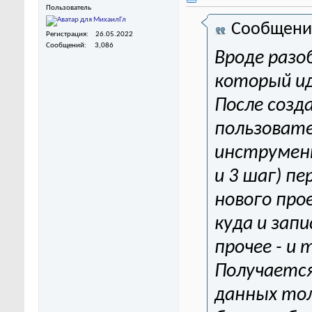
Пользователь
Сообщени
Регистрация
26.05.2022
Сообщений
3,086
Вроде разоб
который ид
После созд
пользовате
инструмент
и 3 шаг) п
нового про
куда и зап
прочее - и 
Получается
данных тол