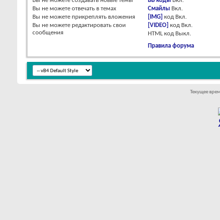
Вы
не можете
создавать новые темы
BB коды
Вкл.
Вы
не можете
отвечать в темах
Смайлы
Вкл.
Вы
не можете
прикреплять вложения
[IMG]
код
Вкл.
Вы
не можете
редактировать свои
[VIDEO]
код
Вкл.
сообщения
HTML код
Выкл.
Правила форума
Текущее вре