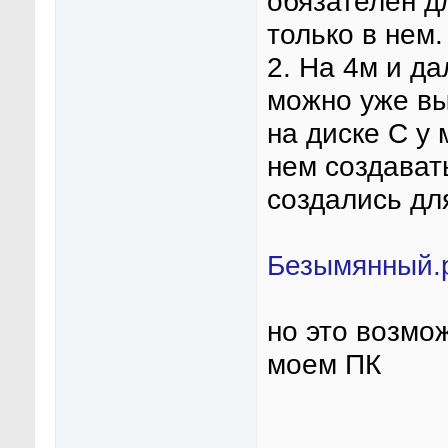
обязателен д
только в нем.
2. На 4м и д
можно уже вы
на диске С у
нем создавать
создались дл
Безымянный.
но это возмо
моем ПК