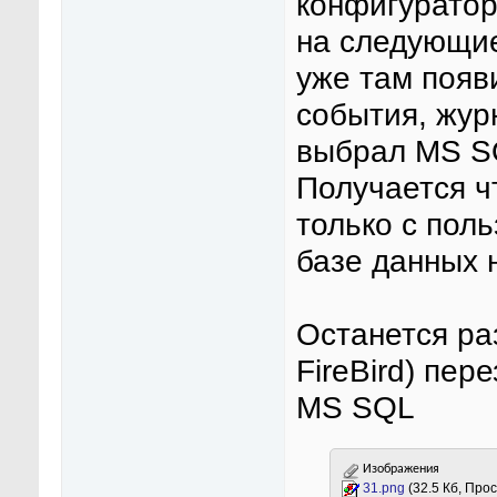
конфигуратора
на следующие
уже там появ
события, жур
выбрал MS SQ
Получается чт
только с пол
базе данных 
Останется ра
FireBird) пер
MS SQL
Изображения
31.png
(32.5 Кб, Про