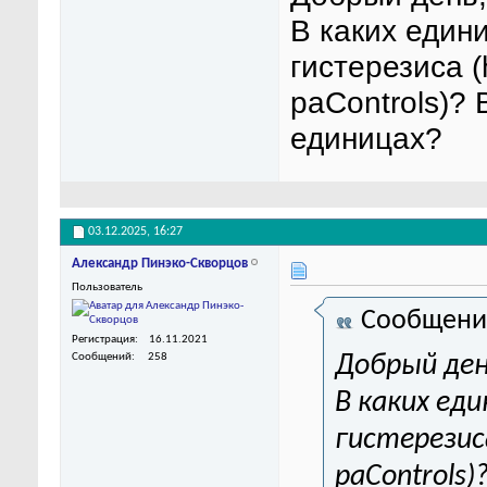
В каких един
гистерезиса (
paControls)?
единицах?
03.12.2025,
16:27
Александр Пинэко-Скворцов
Пользователь
Сообщени
Регистрация
16.11.2021
Сообщений
258
Добрый ден
В каких ед
гистерезиса
paControls