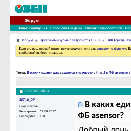
Форум
Новые сообщения
Сообщения за день
Список пользователей
Все
Форум
Программируемые устройства ОВЕН
ПЛК (среда По
Если это ваш первый визит, рекомендуем почитать
справку по форуму
. 
сообщений выберите раздел.
Тема:
В каких единицах задается гистерезис (hist) в ФБ asensor?
03.12.2025,
08:54
S#716_0P
В каких един
Пользователь
Регистрация
27.08.2017
ФБ asensor?
Сообщений
158
Добрый день,