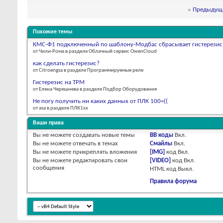
«
Предыдуща
Похожие темы
КМС-Ф1 подключенный по шаблону-Модбас сбрасывает гистерезис
от Чили-Рома в разделе Облачный сервис OwenCloud
как сделать гистерезис?
от Citroengsa в разделе Программируемые реле
Гистерезис на ТРМ
от Елена Черешнева в разделе Подбор Оборудования
Не погу получить ни каких данных от ПЛК 100=((
от asa в разделе ПЛК1хх
Ваши права
Вы
не можете
создавать новые темы
BB коды
Вкл.
Вы
не можете
отвечать в темах
Смайлы
Вкл.
Вы
не можете
прикреплять вложения
[IMG]
код
Вкл.
Вы
не можете
редактировать свои
[VIDEO]
код
Вкл.
сообщения
HTML код
Выкл.
Правила форума