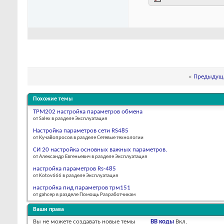
«
Предыдуща
Похожие темы
ТРМ202 настройка параметров обмена
от Salex в разделе Эксплуатация
Настройка параметров сети RS485
от КучаВопросов в разделе Сетевые технологии
СИ 20 настройка основных важных параметров.
от Александр Евгеньевич в разделе Эксплуатация
настройка параметров Rs-485
от Kotov666 в разделе Эксплуатация
настройка пид параметров трм151
от gahcep в разделе Помощь Разработчикам
Ваши права
Вы
не можете
создавать новые темы
BB коды
Вкл.