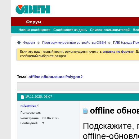
Форум
Новые сообщения
Сообщения за день
Список пользователей
Все
Форум
Программируемые устройства ОВЕН
ПЛК (среда По
Если это ваш первый визит, рекомендуем почитать
справку по форуму
. 
сообщений выберите раздел.
Тема:
offline обновление Polygon2
19.11.2025,
05:07
n.ivanova
offline обн
Пользователь
Регистрация
03.06.2025
Подскажите, 
Сообщений
9
offline-обнов