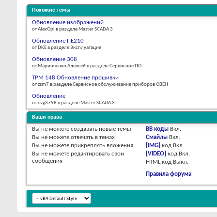
Похожие темы
Обновление изображений
от AlexOpl в разделе Master SCADA 3
Обновление ПЕ210
от DKE в разделе Эксплуатация
Обновление 308
от Маринченко Алексей в разделе Сервисное ПО
ТРМ 148 Обновление прошивки
от zsm7 в разделе Сервисное обслуживание приборов ОВЕН
Обновление
от evg3798 в разделе Master SCADA 3
Ваши права
Вы
не можете
создавать новые темы
BB коды
Вкл.
Вы
не можете
отвечать в темах
Смайлы
Вкл.
Вы
не можете
прикреплять вложения
[IMG]
код
Вкл.
Вы
не можете
редактировать свои
[VIDEO]
код
Вкл.
сообщения
HTML код
Выкл.
Правила форума