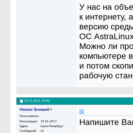
У нас на объ
к интернету,
версию среды
ОС AstraLinu
Можно ли про
компьютере в
и потом скопи
рабочую стан
19.11.2025,
09:04
Михаил Троицкий
Пользователь
Напишите Ва
Регистрация
29.05.2017
Адрес
Санкт-Петербург
Сообщений
52