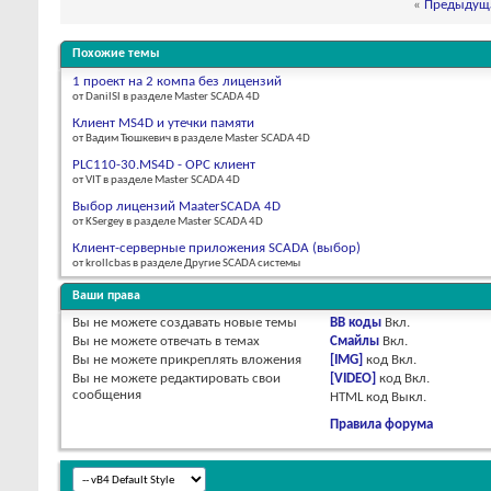
«
Предыдуща
Похожие темы
1 проект на 2 компа без лицензий
от DanilSl в разделе Master SCADA 4D
Клиент MS4D и утечки памяти
от Вадим Тюшкевич в разделе Master SCADA 4D
PLC110-30.MS4D - OPC клиент
от VIT в разделе Master SCADA 4D
Выбор лицензий MaaterSCADA 4D
от KSergey в разделе Master SCADA 4D
Клиент-серверные приложения SCADA (выбор)
от krollcbas в разделе Другие SCADA системы
Ваши права
Вы
не можете
создавать новые темы
BB коды
Вкл.
Вы
не можете
отвечать в темах
Смайлы
Вкл.
Вы
не можете
прикреплять вложения
[IMG]
код
Вкл.
Вы
не можете
редактировать свои
[VIDEO]
код
Вкл.
сообщения
HTML код
Выкл.
Правила форума