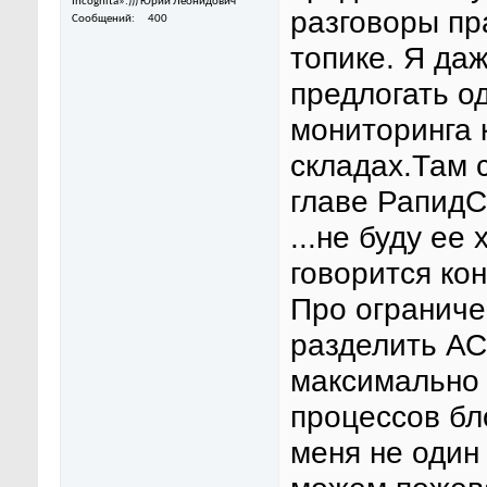
Incognita»:))) Юрий Леонидович
разговоры пр
Сообщений
400
топике. Я да
предлогать о
мониторинга 
складах.Там с
главе РапидСк
...не буду ее
говорится кон
Про ограниче
разделить АС
максимально 
процессов бло
меня не один 