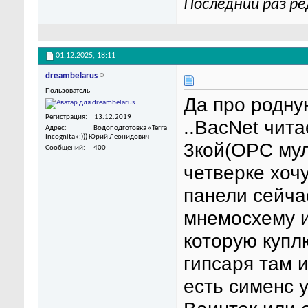
Последний раз ре
01.12.2025,
18:11
dreambelarus
Пользователь
Да про родну
Регистрация
13.12.2019
..BacNet чит
Адрес
Водоподготовка «Terra
Incognita»:))) Юрий Леонидович
3кой(OPC мул
Сообщений
400
четверке хоч
панели сейча
мнемосхему и
которую куплю
гипсаря там и
есть сименс 