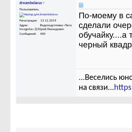
dreambelarus
Пользователь
По-моему в с
Регистрация
13.12.2019
сделали очере
Адрес
Водоподготовка «Terra
Incognita»:))) Юрий Леонидович
обучайку....а
Сообщений
400
черный квадр
...Веселись юн
на связи...
http