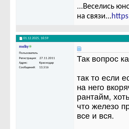
...Веселись юн
на связи...
http
01.12.2025,
16:59
melky
Пользователь
Так вопрос к
Регистрация
27.11.2011
Адрес
Краснодар
Сообщений
13,516
так то если е
на него вкоря
рантайм, хот
что железо п
все и вся.