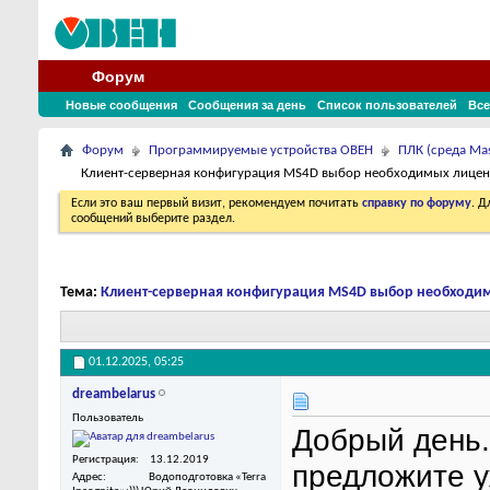
Форум
Новые сообщения
Сообщения за день
Список пользователей
Все
Форум
Программируемые устройства ОВЕН
ПЛК (среда Ma
Клиент-серверная конфигурация MS4D выбор необходимых лице
Если это ваш первый визит, рекомендуем почитать
справку по форуму
. 
сообщений выберите раздел.
Тема:
Клиент-серверная конфигурация MS4D выбор необходи
01.12.2025,
05:25
dreambelarus
Пользователь
Добрый день.
Регистрация
13.12.2019
предложите у
Адрес
Водоподготовка «Terra