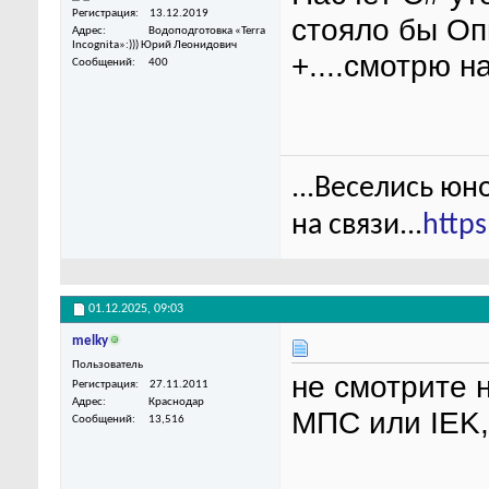
Регистрация
13.12.2019
стояло бы Оп
Адрес
Водоподготовка «Terra
Incognita»:))) Юрий Леонидович
+....смотрю н
Сообщений
400
...Веселись юн
на связи...
http
01.12.2025,
09:03
melky
Пользователь
не смотрите н
Регистрация
27.11.2011
Адрес
Краснодар
МПС или IEK,
Сообщений
13,516