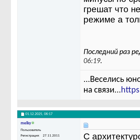
грешат что н
режиме а тол
Последний раз ре
06:19
.
...Веселись юн
на связи...
http
01.12.2025,
06:17
melky
Пользователь
С архитектур
Регистрация
27.11.2011