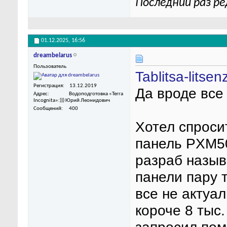
Последний раз ре
01.12.2025,
16:56
dreambelarus
Пользователь
Tablitsa-litsen
Регистрация
13.12.2019
Да вроде все
Адрес
Водоподготовка «Terra
Incognita»:))) Юрий Леонидович
Сообщений
400
Хотел спроси
панель PXM50
разраб назыв
панели пару 
все не актуа
короче 8 тыс.