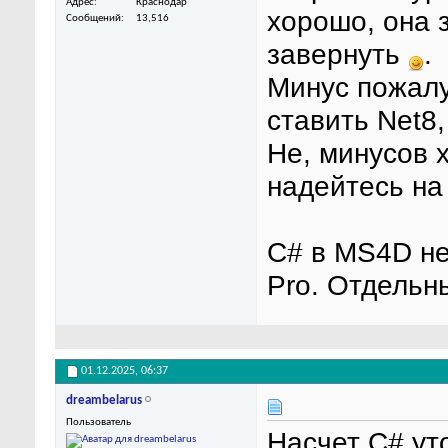
Адрес
Краснодар
хорошо, она 
Сообщений
13,516
завернуть
.
Минус пожалу
ставить Net8,
Не, минусов х
надейтесь на 
С# в MS4D не
Pro. Отдельн
01.12.2025,
06:37
dreambelarus
Пользователь
Насчет C# уто