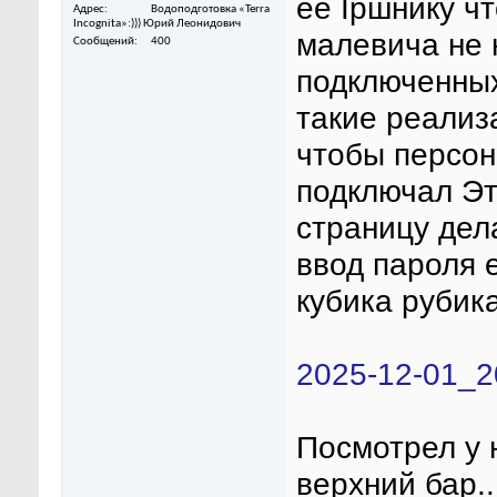
ее Ipшнику ч
Адрес
Водоподготовка «Terra
Incognita»:))) Юрий Леонидович
малевича не 
Сообщений
400
подключенны
такие реализ
чтобы персон
подключал Эт
страницу дел
ввод пароля е
кубика рубик
2025-12-01_2
Посмотрел у 
верхний бар.