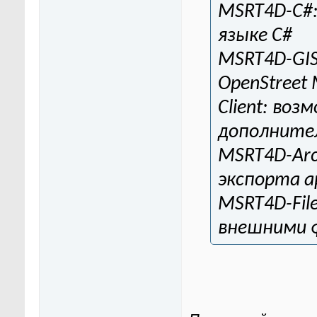
MSRT4D-С#
языке C#
MSRT4D-GIS
OpenStreet
Client: во
дополните
MSRT4D-Arc
экспорта а
MSRT4D-Fil
внешними ф