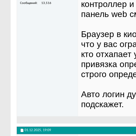
контроллер и
Сообщений
13,516
панель web с
Браузер в кио
что у вас огр
кто отхапает
привязка опр
строго опред
Авто логин д
подскажет.
01.12.2025,
19:09