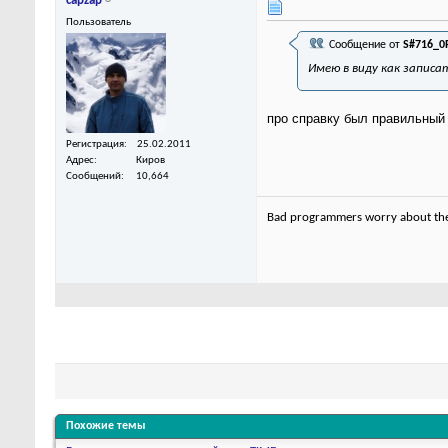
capzap
Пользователь
Сообщение от
S#716_0
Имею в виду как записа
про справку был правильный
Регистрация
25.02.2011
Адрес
Киров
Сообщений
10,664
Bad programmers worry about the 
Похожие темы