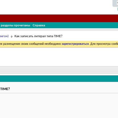
 разделы прочитаны
Справка
лигон)
Как записать литерал типа TIME?
Для размещения своих сообщений необходимо
зарегистрироваться
. Для просмотра соо
 TIME?