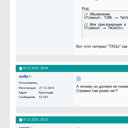
Код:
// Объявление

tTimeout: TIME := T#15
// Или присваивание в 
tTimeout := T#1m25s;
Вот этот литерал "T#15s" как
01.11.2025,
18:49
melky
Пользователь
А почему он должен ее поним
Регистрация
27.11.2011
Справки там разве нет?
Адрес
Краснодар
Сообщений
13,507
01.11.2025,
20:25