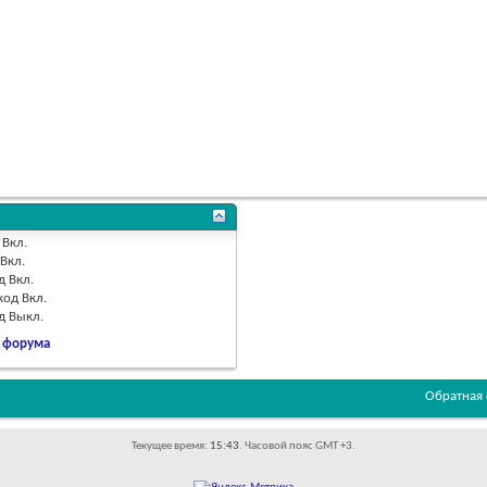
Вкл.
Вкл.
д
Вкл.
код
Вкл.
од
Выкл.
 форума
Обратная 
Текущее время:
15:43
. Часовой пояс GMT +3.