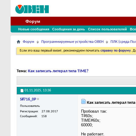
Форум
Новые сообщения
Сообщения за день
Список пользователей
Все
Форум
Программируемые устройства ОВЕН
ПЛК (среда По
Если это ваш первый визит, рекомендуем почитать
справку по форуму
. 
Тема:
Как записать литерал типа TIME?
01.11.2025,
13:36
S#716_0P
Как записать литерал типа
Пользователь
Пробовал так:
Регистрация
27.08.2017
T#60s;
Сообщений
158
TIME#60s;
60000;
Не работает.