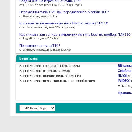
Ввод значения переменной типа TIME
от KRUPSKIY в разделе СПК210, СПК1xx [М01]
Переменная типа TIME как передаётся по Modbus TCP?
от Daedal в разделе ПЛК1хх
Как вывести переменнную типа TIME на экран СПК110
от mikola_wow в разделе СПК1xx (архив)
Как считать или записать переменную типа bool по modbus ПЛК110
от Regedit в разделе ПЛК1хх
Перемеренная типа TIME
от andrey96 в разделе СПК1xx (архив)
Ваши права
Вы
не можете
создавать новые темы
BB коды
Вы
не можете
отвечать в темах
Смайлы
Вы
не можете
прикреплять вложения
[IMG]
ко
Вы
не можете
редактировать свои сообщения
[VIDEO]
HTML к
Правила