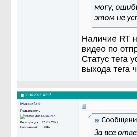
могу, ошибк
этом не ус
Наличие RT 
видео по отп
Статус тега 
выхода тега 
30.10.2025,
07:18
МихаилГл
Пользователь
Сообщени
Регистрация
26.05.2022
Сообщений
3,086
За все отв