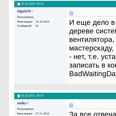
30.10.2025,
00:45
Olga5678
Пользователь
И еще дело в 
Регистрация
16.10.2025
Сообщений
14
дереве систе
вентилятора,
мастерскаду, 
- нет, т.е. у
записать в ко
BadWaitingDa
30.10.2025,
06:47
melky
Пользователь
За все отвеч
Регистрация
27.11.2011