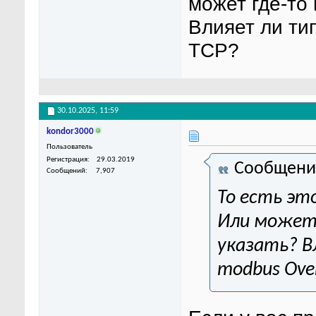
может где-то 
Влияет ли ти
TCP?
30.10.2025,
11:59
kondor3000
Пользователь
Регистрация
29.03.2019
Сообщени
Сообщений
7,907
То есть эт
Или может 
указать? В
modbus Ove