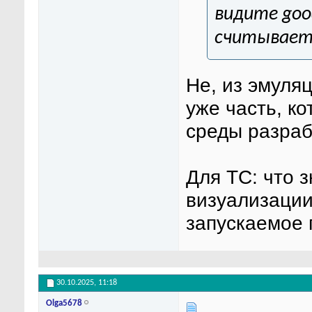
видите goo
считывает,
Не, из эмуля
уже часть, к
среды разраб
Для ТС: что з
визуализации
запускаемое 
30.10.2025,
11:18
Olga5678