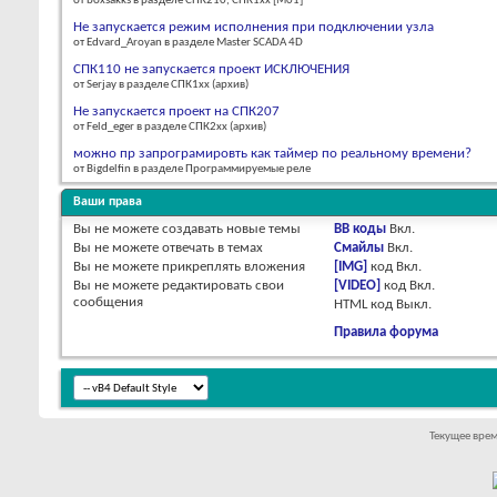
от boxsakks в разделе СПК210, СПК1xx [М01]
Не запускается режим исполнения при подключении узла
от Edvard_Aroyan в разделе Master SCADA 4D
СПК110 не запускается проект ИСКЛЮЧЕНИЯ
от Serjay в разделе СПК1xx (архив)
Не запускается проект на СПК207
от Feld_eger в разделе СПК2xx (архив)
можно пр запрограмировть как таймер по реальному времени?
от Bigdelfin в разделе Программируемые реле
Ваши права
Вы
не можете
создавать новые темы
BB коды
Вкл.
Вы
не можете
отвечать в темах
Смайлы
Вкл.
Вы
не можете
прикреплять вложения
[IMG]
код
Вкл.
Вы
не можете
редактировать свои
[VIDEO]
код
Вкл.
сообщения
HTML код
Выкл.
Правила форума
Текущее вре