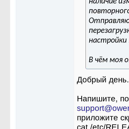
наличие из
повторног
Отправляю 
перезагруз
настройки I
В чём моя 
Добрый день.
Напишите, по
support@owen
приложите ск
cat /etc/REL