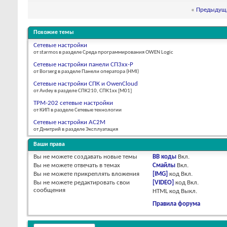
«
Предыдуща
Похожие темы
Сетевые настройки
от starmos в разделе Среда программирования OWEN Logic
Сетевые настройки панели СП3хх-Р
от Borserg в разделе Панели оператора (HMI)
Сетевые настройки СПК и OwenCloud
от Avdey в разделе СПК210, СПК1xx [М01]
ТРМ-202 сетевые настройки
от КИП в разделе Сетевые технологии
Сетевые настройки АС2М
от Дмитрий в разделе Эксплуатация
Ваши права
Вы
не можете
создавать новые темы
BB коды
Вкл.
Вы
не можете
отвечать в темах
Смайлы
Вкл.
Вы
не можете
прикреплять вложения
[IMG]
код
Вкл.
Вы
не можете
редактировать свои
[VIDEO]
код
Вкл.
сообщения
HTML код
Выкл.
Правила форума