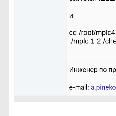
и
cd /root/mplc4
./mplc 1 2 /c
Инженер по пр
e-mail:
a.pinek