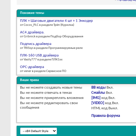
Похожие темы
ПЛК + Шаговые двигатели 4 шт + 1 Энкодер
от Cocos_PLC в разделе Трёп (Курилка)
AC4 драйвера.
от Gribnick в разделе Подбор Оборудования
Подпись драйвера
от TRISsys в разделе Программируемые реле
ПЛК-160 USB драйвера
от Vasily777 в разделе ПЛК1хх
OPC-драйвера
от vener в разделе Сервисное ПО
Ваши права
Вы
не можете
создавать новые темы
BB коды
Вкл.
Вы
не можете
отвечать в темах
Смайлы
Вкл.
Вы
не можете
прикреплять вложения
[IMG]
код
Вкл.
Вы
не можете
редактировать свои
[VIDEO]
код
Вкл.
сообщения
HTML код
Выкл.
Правила форума