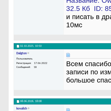
и писать в д
10мс
02.10.2025,
10:50
Dalgton
Пользователь
Всем спасибо
Регистрация
17.06.2022
Сообщений
18
записи по из
большое спа
08.06.2026,
18:08
kovalich