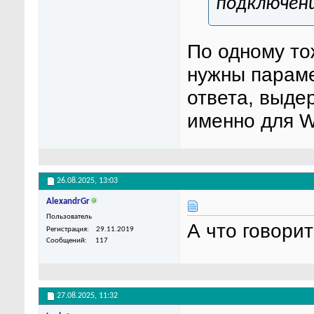
подключен
По одному то
нужны парам
ответа, выдер
именно для 
26.08.2025,
13:03
AlexandrGr
Пользователь
А что говори
Регистрация
29.11.2019
Сообщений
117
27.08.2025,
11:32