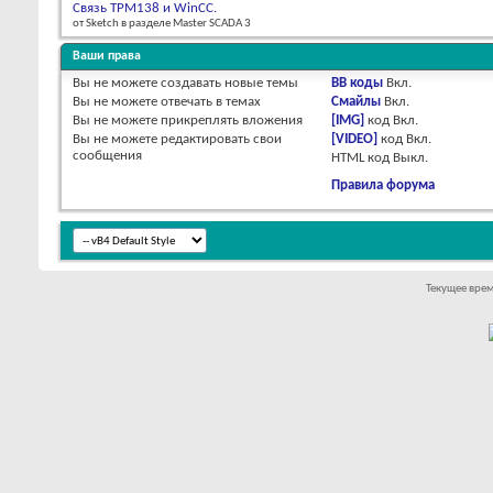
Связь ТРМ138 и WinCC.
от Sketch в разделе Master SCADA 3
Ваши права
Вы
не можете
создавать новые темы
BB коды
Вкл.
Вы
не можете
отвечать в темах
Смайлы
Вкл.
Вы
не можете
прикреплять вложения
[IMG]
код
Вкл.
Вы
не можете
редактировать свои
[VIDEO]
код
Вкл.
сообщения
HTML код
Выкл.
Правила форума
Текущее вре