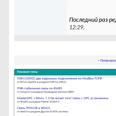
Последний раз ре
12:29
.
«
Предыдуща
Похожие темы
ПЛК110[M2] две отдельных подключения по ModBus TCPIP
от W1nn1ep00h в разделе ПЛК1хх [М02]
ПЧВ стабильная связь по RS485
от tolyan23 в разделе Приводная техника ОВЕН
MasterOPC + Wincc 7.3 Не читает тэги! Связь с ОРС установлена
от Wip85 в разделе Master SCADA 3
Связь ТРМ138 и WinCC.
от Sketch в разделе Другие SCADA системы