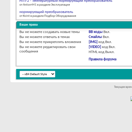
НТП-2 - Температурный нормирующий преобразователь
от Anton441 в разделе Эксплуатация
нормирующий преобразователь
от Kvint в разделе Подбор Оборудования
Ваши права
Вы
не можете
создавать новые темы
BB коды
Вкл.
Вы
не можете
отвечать в темах
Смайлы
Вкл.
Вы
не можете
прикреплять вложения
[IMG]
код
Вкл.
Вы
не можете
редактировать свои
[VIDEO]
код
Вкл.
сообщения
HTML код
Выкл.
Правила форума
Текущее вре