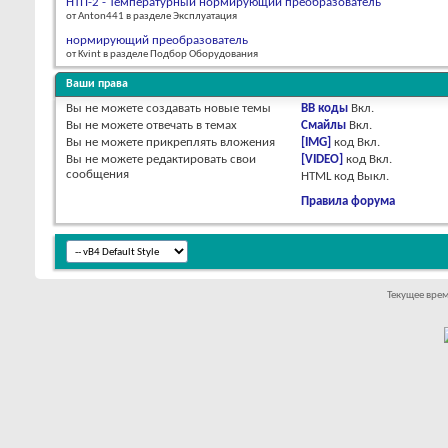
НТП-2 - Температурный нормирующий преобразователь
от Anton441 в разделе Эксплуатация
нормирующий преобразователь
от Kvint в разделе Подбор Оборудования
Ваши права
Вы
не можете
создавать новые темы
BB коды
Вкл.
Вы
не можете
отвечать в темах
Смайлы
Вкл.
Вы
не можете
прикреплять вложения
[IMG]
код
Вкл.
Вы
не можете
редактировать свои
[VIDEO]
код
Вкл.
сообщения
HTML код
Выкл.
Правила форума
Текущее вре