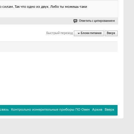
 силам. Так что одно из двух. Либо ты можешь-таки
Ответить с цитированием
Быстрый переход
Блоки питания
Вверх
связь
Контрольно измерительные приборы ПО Овен
Архив
Вверх