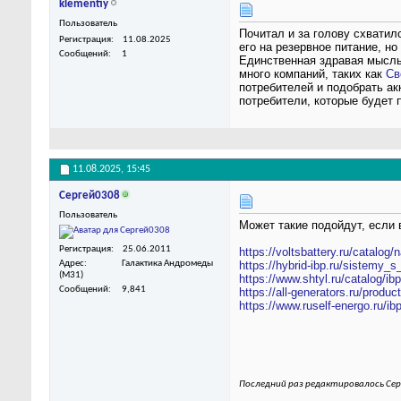
klementiy
Пользователь
Почитал и за голову схватил
Регистрация
11.08.2025
его на резервное питание, н
Сообщений
1
Единственная здравая мысль,
много компаний, таких как
Св
потребителей и подобрать ак
потребители, которые будет 
11.08.2025,
15:45
Сергей0308
Пользователь
Может такие подойдут, если 
Регистрация
25.06.2011
https://voltsbattery.ru/catalog/
Адрес
Галактика Андромеды
https://hybrid-ibp.ru/sistemy_
(M31)
https://www.shtyl.ru/catalog/ibp
Сообщений
9,841
https://all-generators.ru/product
https://www.ruself-energo.ru/i
Последний раз редактировалось Сер