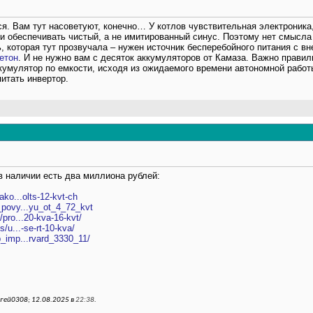
ся. Вам тут насоветуют, конечно… У котлов чувствительная электроника
о и обеспечивать чистый, а не имитированный синус. Поэтому нет смысл
 которая тут прозвучала – нужен источник бесперебойного питания с в
етон
. И не нужно вам с десяток аккумуляторов от Камаза. Важно прав
кумулятор по емкости, исходя из ожидаемого времени автономной работы
питать инвертор.
в наличии есть два миллиона рублей:
nako...olts-12-kvt-ch
s_povy...yu_ot_4_72_kvt
/pro...20-kva-16-kvt/
s/u...-se-rt-10-kva/
bp_imp...rvard_3330_11/
гей0308; 12.08.2025 в
22:38
.