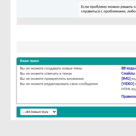
Если проблему можно решить за 
справиться с проблемами, либо
Ваши права
Вы
не можете
создавать новые темы
BB коды
Вы
не можете
отвечать в темах
Смайлы
Вы
не можете
прикреплять вложения
[IMG]
ко
Вы
не можете
редактировать свои сообщения
[VIDEO]
HTML к
Правила