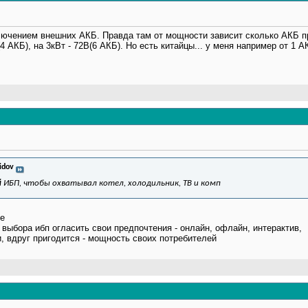
лючением внешних АКБ. Правда там от мощности зависит сколько АКБ п
(4 АКБ), на 3кВт - 72В(6 АКБ). Но есть китайцы... у меня например от 1 
idov
й
ИБП, чтобы охватывал котел, холодильник, ТВ и комп
те
 выбора ибп огласить свои предпочтения - онлайн, офлайн, интерактив,
и, вдруг пригодится - мощность своих потребителей