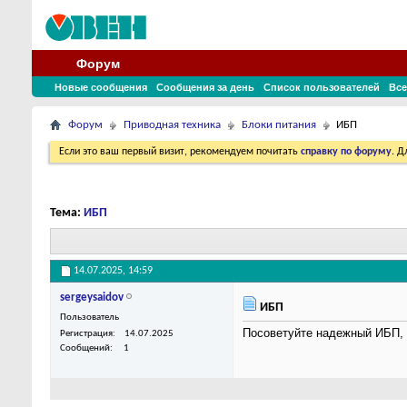
Форум
Новые сообщения
Сообщения за день
Список пользователей
Все
Форум
Приводная техника
Блоки питания
ИБП
Если это ваш первый визит, рекомендуем почитать
справку по форуму
. 
Тема:
ИБП
14.07.2025,
14:59
sergeysaidov
ИБП
Пользователь
Посоветуйте надежный ИБП, 
Регистрация
14.07.2025
Сообщений
1