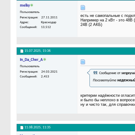
melky
Пользователь
есть не самопальные с подк
Регистрация
27.11.2011
Например на 2 кВт - это 48В 
Адрес
Краснодар
24В (2 АКБ)
Сообщений
13,512
15.07.2025,
15:36
In_Da_Cher_A
Пользователь
Регистрация
24.03.2021
Сообщение от
sergeysa
Сообщений
2,453
Посоветуйте
надежны
критерии надёжности огласи
и было бы неплохо в вопросе
ну и чисто так, для справочк
11.08.2025,
11:35