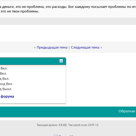
деньги, это не проблема, это расходы. Бог каждому посылает проблемы по его
 это не твои проблемы.
«
Предыдущая тема
|
Следующая тема
»
Вкл.
Вкл.
д
Вкл.
код
Вкл.
од
Выкл.
 форума
Обратная 
Текущее время:
13:02
. Часовой пояс GMT +3.