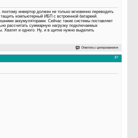
, поэтому инвертор должен не только мгновенно переводить
а тащить компьютерный ИБП с встроенной батареей.
нешними аккумуляторами. Сейчас такие системы поставляет
ильно рассчитать суммарную нагрузку подключаемых
. Хватит и одного. Ну, и в щитке нужно выделить
Ответить с цитированием
#7