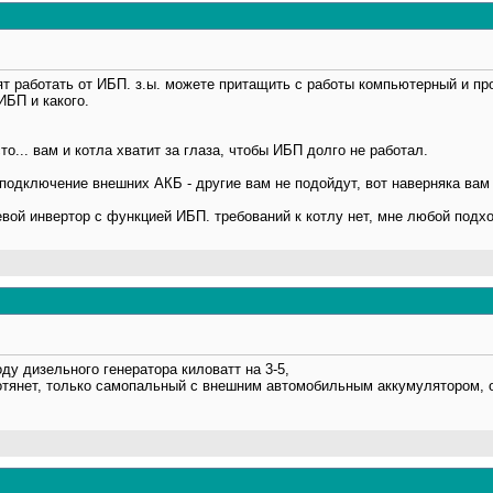
бят работать от ИБП. з.ы. можете притащить с работы компьютерный и пр
ИБП и какого.
о... вам и котла хватит за глаза, чтобы ИБП долго не работал.
одключение внешних АКБ - другие вам не подойдут, вот наверняка вам 
евой инвертор с функцией ИБП. требований к котлу нет, мне любой подхо
ду дизельного генератора киловатт на 3-5,
отянет, только самопальный с внешним автомобильным аккумулятором, 