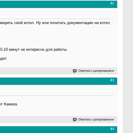
#2
оверить свой котел. Ну или почитать документацию на котел,
5-10 минут не интересно для работы.
дит.
Ответить с цитированием
#3
от Камаза.
Ответить с цитированием
#4