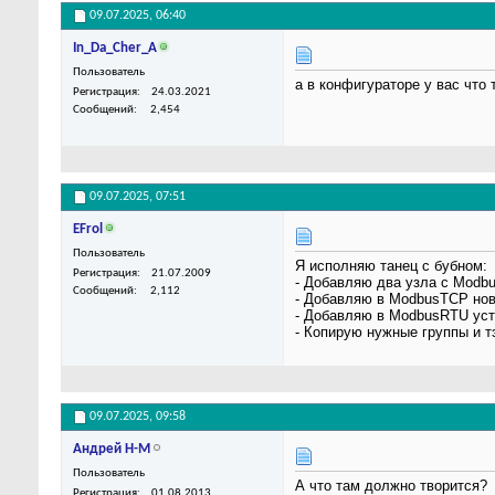
09.07.2025,
06:40
In_Da_Cher_A
Пользователь
а в конфигураторе у вас что 
Регистрация
24.03.2021
Сообщений
2,454
09.07.2025,
07:51
EFrol
Пользователь
Я исполняю танец с бубном:
Регистрация
21.07.2009
- Добавляю два узла c Mod
Сообщений
2,112
- Добавляю в ModbusTCP ново
- Добавляю в ModbusRTU устр
- Копирую нужные группы и т
09.07.2025,
09:58
Андрей Н-М
Пользователь
А что там должно творится?
Регистрация
01.08.2013