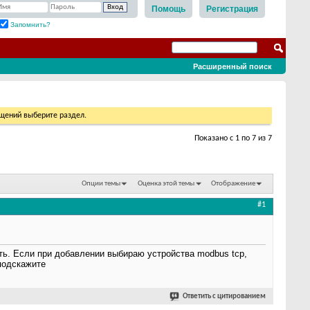
Помощь
Регистрация
Запомнить?
Расширенный поиск
бщений выберите раздел.
Показано с 1 по 7 из 7
Опции темы
Оценка этой темы
Отображение
#1
ать. Если при добавлении выбираю устройства modbus tcp,
подскажите
Ответить с цитированием