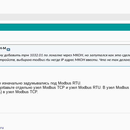
 Н-М
очу добавить трм 1032.01 по локалке через МКОН, но запутался как это сде
ройств, выбираю modbus rtu негде IP адрес МКОН ввести. Что не так дела
 изначально задумывались под Modbus RTU.
добавьте отдельно узел Modbus TCP и узел Modbus RTU. В узел Modbus 
) в узел Modbus TCP.
.ru