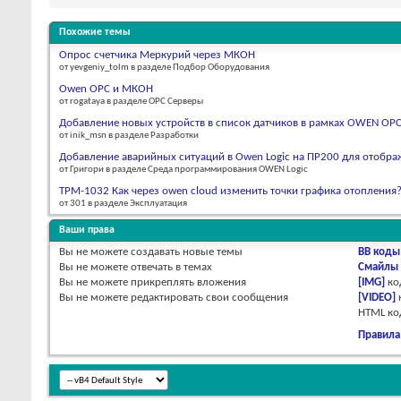
Похожие темы
Опрос счетчика Меркурий через МКОН
от yevgeniy_tolm в разделе Подбор Оборудования
Owen OPC и МКОН
от rogataya в разделе OPC Серверы
Добавление новых устройств в список датчиков в рамках OWEN OPC 
от inik_msn в разделе Разработки
Добавление аварийных ситуаций в Owen Logic на ПР200 для отобра
от Григори в разделе Среда программирования OWEN Logic
ТРМ-1032 Как через owen cloud изменить точки графика отопления
от 301 в разделе Эксплуатация
Ваши права
Вы
не можете
создавать новые темы
BB коды
Вы
не можете
отвечать в темах
Смайлы
Вы
не можете
прикреплять вложения
[IMG]
ко
Вы
не можете
редактировать свои сообщения
[VIDEO]
HTML к
Правила