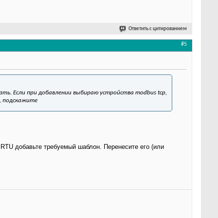
Ответить с цитированием
#5
лать. Если при добавлении выбираю устройства modbus tcp,
ю, подскажите
RTU добавьте требуемый шаблон. Перенесите его (или