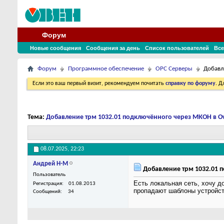
Форум
Новые сообщения
Сообщения за день
Список пользователей
Все
Форум
Программное обеспечение
OPC Серверы
Добавл
Если это ваш первый визит, рекомендуем почитать
справку по форуму
. 
Тема:
Добавление трм 1032.01 подключённого через МКОН в O
08.07.2025,
22:23
Андрей Н-М
Добавление трм 1032.01 
Пользователь
Есть локальная сеть, хочу д
Регистрация
01.08.2013
пропадают шаблоны устройств
Сообщений
34