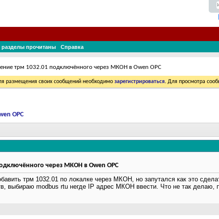
 разделы прочитаны
Справка
ение трм 1032.01 подключённого через МКОН в Owen OPC
Для размещения своих сообщений необходимо
зарегистрироваться
. Для просмотра соо
wen OPC
подключённого через МКОН в Owen OPC
обавить трм 1032.01 по локалке через МКОН, но запутался как это сдел
, выбираю modbus rtu негде IP адрес МКОН ввести. Что не так делаю, 