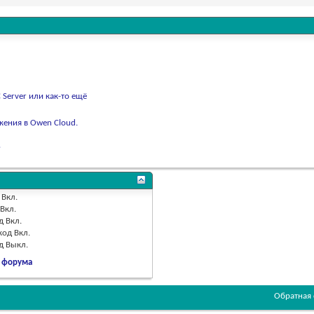
Server или как-то ещё
жения в Owen Cloud.
?
Вкл.
Вкл.
д
Вкл.
код
Вкл.
од
Выкл.
 форума
Обратная 