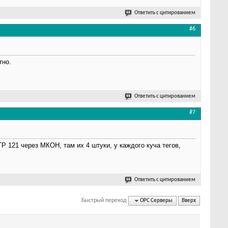
Ответить с цитированием
#6
тно.
Ответить с цитированием
#7
Р 121 через МКОН, там их 4 штуки, у каждого куча тегов,
Ответить с цитированием
Быстрый переход
OPC Серверы
Вверх