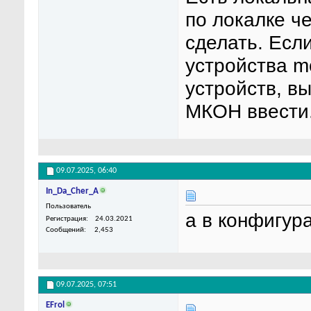
по локалке ч
сделать. Есл
устройства m
устройств, в
МКОН ввести.
09.07.2025,
06:40
In_Da_Cher_A
Пользователь
а в конфигура
Регистрация
24.03.2021
Сообщений
2,453
09.07.2025,
07:51
EFrol