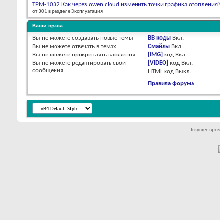
ТРМ-1032 Как через owen cloud изменить точки графика отопления
от 301 в разделе Эксплуатация
Ваши права
Вы
не можете
создавать новые темы
BB коды
Вкл.
Вы
не можете
отвечать в темах
Смайлы
Вкл.
Вы
не можете
прикреплять вложения
[IMG]
код
Вкл.
Вы
не можете
редактировать свои
[VIDEO]
код
Вкл.
сообщения
HTML код
Выкл.
Правила форума
Текущее вре