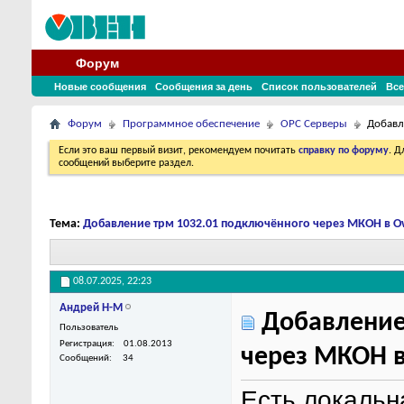
Форум
Новые сообщения
Сообщения за день
Список пользователей
Все
Форум
Программное обеспечение
OPC Серверы
Добавл
Если это ваш первый визит, рекомендуем почитать
справку по форуму
. 
сообщений выберите раздел.
Тема:
Добавление трм 1032.01 подключённого через МКОН в O
08.07.2025,
22:23
Андрей Н-М
Добавление
Пользователь
Регистрация
01.08.2013
через МКОН 
Сообщений
34
Есть локальн